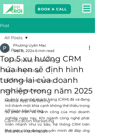
BOOK A CALL
Post
All Posts
Phương Uyên Mạc
All Posts
Sep 16, 2024
6 min read
Top 5 xu hướng CRM
Dữ liệu (data) Marketing
hứa hẹn sẽ định hình
Brand Marketing​
tương lai của doanh
Performance Marketing
nghiệp trong năm 2025
Giải Case Marketing
Quản lý quan hệ khách hàng (CRM) đã và đang 
Mobile App Marketing
trở thành một khía cạnh không thể thiếu trong 
Affiliate Marketing
sự phát triển và thành công của mọi doanh 
nghiệp ngày nay. Khi ngành công nghệ phát 
Gamification Marketing
triển nhanh như vũ bão, hệ thống CRM trên 
Business Knowledge
thế giới cũng đang chuyển mình để đáp ứng 