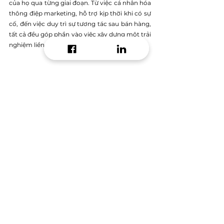
của họ qua từng giai đoạn. Từ việc cá nhân hóa 
thông điệp marketing, hỗ trợ kịp thời khi có sự 
cố, đến việc duy trì sự tương tác sau bán hàng, 
tất cả đều góp phần vào việc xây dựng một trải 
nghiệm liền mạch và tích cực cho khách hàng.
Các doanh nghiệp cần phải chú tâm không chỉ 
vào những điểm tiếp xúc riêng lẻ mà vào toàn 
bộ hành trình của khách hàng. Từ lúc họ tìm 
kiếm sản phẩm đến khi họ đưa ra quyết định 
mua hàng, mọi yếu tố đều ảnh hưởng đến sự 
hài lòng của khách hàng. Việc sử dụng CRM để 
theo dõi và tối ưu hóa toàn bộ trải nghiệm này 
sẽ là yếu tố quan trọng giúp doanh nghiệp 
nâng cao khả năng cạnh tranh trong tương lai.