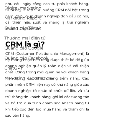
nhu cầu ngày càng cao từ phía khách hàng. 
Digital marketing
Dưới đây là top 5 xu hướng CRM nổi bật trong 
năm 2025, giúp doanh nghiệp đón đầu cơ hội, 
Marketing Report
cải thiện hiệu suất và mang lại trải nghiệm 
Quảng cáo Tiktok
khách hàng tốt hơn.
Thương mại điện tử
CRM là gì?
Quảng cáo Google
CRM (Customer Relationship Management) là 
Quảng cáo Facebook
hệ thống hoặc nền tảng được thiết kế để giúp 
doanh nghiệp quản lý toàn diện và cải thiện 
ChatGPT
chất lượng trong mối quan hệ với khách hàng 
Marketing Automation
hiện tại và các khách hàng tiềm năng. Các 
phần mềm CRM hiện nay có khả năng giúp các 
doanh nghiệp, tổ chức tổ chức dữ liệu và lưu 
trữ thông tin khách hàng, ghi lại các tương tác 
và hỗ trợ quá trình chăm sóc khách hàng từ 
khi tiếp xúc đến lúc mua hàng và thậm chí là 
sau bán hàng.