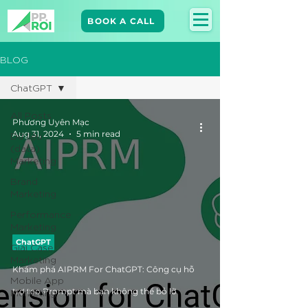
BOOK A CALL
BLOG
ChatGPT
All Posts
Phương Uyên Mạc
Aug 31, 2024
5 min read
Dữ liệu
(data)
Marketing
Brand
Marketing​
Performance
Marketing
ChatGPT
Giải Case
Marketing
Khám phá AIPRM For ChatGPT: Công cụ hỗ
Mobile App
Marketing
trợ tạo Prompt mà bạn không thể bỏ lỡ