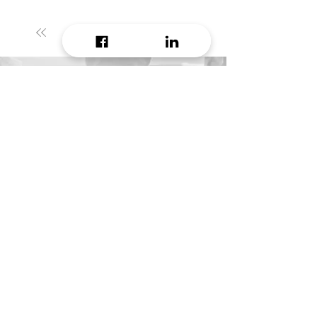
1
/
3
Do you want to receive
daily growth hacking tip?
Email
Message
Start growing!