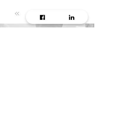
1
/
35
Do you want to receive
daily growth hacking tip?
Email
Message
Start growing!