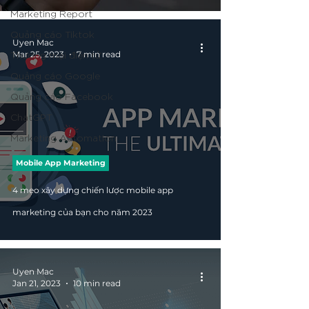
Marketing Report
Quảng cáo Tiktok
Uyen Mac
Thương mại điện tử
Mar 25, 2023
7 min read
Quảng cáo Google
Quảng cáo Facebook
ChatGPT
Marketing Automation
Mobile App Marketing
4 mẹo xây dựng chiến lược mobile app
marketing của bạn cho năm 2023
Uyen Mac
Jan 21, 2023
10 min read