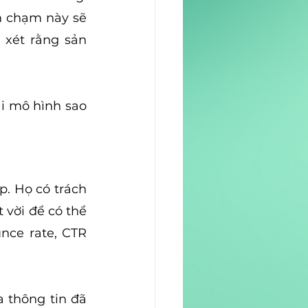
 chạm này sẽ 
xét rằng sản 
i mô hình sao 
. Họ có trách 
vời để có thể 
nce rate, CTR 
 thông tin đã 