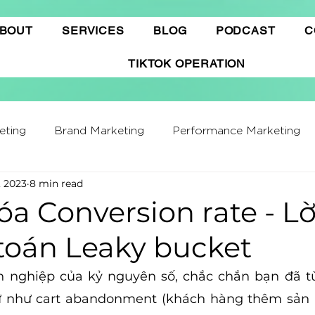
BOUT
SERVICES
BLOG
PODCAST
C
TIKTOK OPERATION
eting
Brand Marketing​
Performance Marketing
, 2023
8 min read
ffiliate Marketing
Gamification Marketing
Busine
óa Conversion rate - Lờ
 toán Leaky bucket
ing Report
Quảng cáo Tiktok
Thương mại điện t
 nghiệp của kỷ nguyên số, chắc chắn bạn đã t
ữ như cart abandonment (khách hàng thêm sản 
hatGPT
Marketing Automation