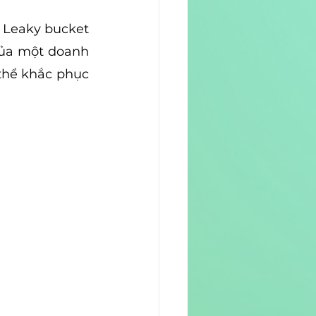
 Leaky bucket 
ủa một doanh 
thể khắc phục 