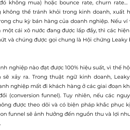
đó không mua) hoặc bounce rate, churn rate…
không thể tránh khỏi trong kinh doanh, xuất hi
rong chu kỳ bán hàng của doanh nghiệp. Nếu ví 
à một cái xô nước đang được lấp đầy, thì các hiện 
nứt và chúng được gọi chung là Hội chứng Leaky b
h nghiệp nào đạt được 100% hiệu suất, vì thế hộ
 sẽ xảy ra. Trong thuật ngữ kinh doanh, Leaky
anh nghiệp mất đi khách hàng ở các giai đoạn kh
ổi (conversion funnel). Tuy nhiên, nếu các nguy
ông được theo dõi và có biện pháp khắc phục kịp 
ion funnel sẽ ảnh hưởng đến nguồn thu và lợi nh
 