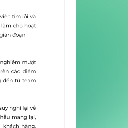
ệc tìm lỗi và 
 làm cho hoạt 
 gián đoạn.
i nghiệm mượt 
rên các điểm 
 đến từ team 
y nghĩ lại về 
ễu mang lại, 
 khách hàng. 