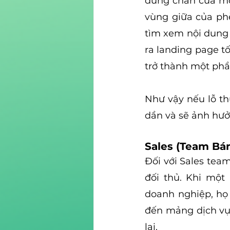
dừng chân của một
vùng giữa của phễ
tìm xem nội dung 
ra landing page t
trở thành một phầ
Như vậy nếu lỗ th
dần và sẽ ảnh hư
Sales (Team Bá
Đối với Sales tea
đối thủ. Khi mộ
doanh nghiệp, họ 
đến mảng dịch vụ 
lại. 