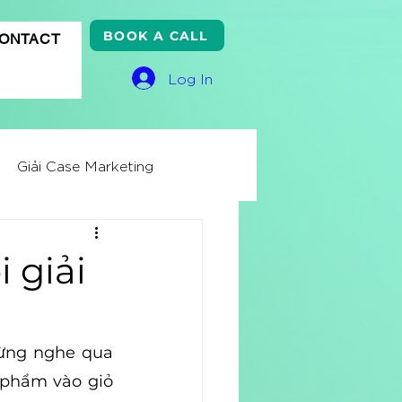
BOOK A CALL
ONTACT
Log In
Giải Case Marketing
ss Knowledge
i giải
ử
Quảng cáo Google
ừng nghe qua 
phẩm vào giỏ 