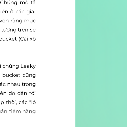
 Chúng mô tả 
ện ở các giai 
von rằng mục 
tượng trên sẽ 
ucket (Cái xô 
i chứng Leaky 
 bucket cũng 
ác nhau trong 
ên do dẫn tới 
thời, các “lỗ 
uận tiềm năng 