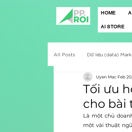
HOME
A
AI STORE
All Posts
Dữ liệu (data) Mark
Uyen Mac
Feb 20
Mobile App Marketing
A
Tối ưu h
cho bài
Digital marketing
Market
Là một chủ doanh
Quảng cáo Facebook
một vài thuật ng
C