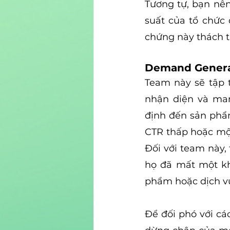
Tương tự, bạn nên
suất của tổ chức 
chứng này thách 
Demand Genera
Team này sẽ tập 
nhận diện và man
định đến sản phẩm
CTR thấp hoặc mộ
Đối với team này,
họ đã mất một khá
phẩm hoặc dịch v
Để đối phó với cá