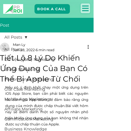
BOOK A CALL
Post
All Posts
Man Ly
All Posts
Jun 28, 2022
6 min read
Tiết Lộ 8 Lý Do Khiến
Dữ liệu (data) Marketing
Ứng Dụng Của Bạn Có
Brand Marketing​
Thể Bị Apple Từ Chối
Performance Marketing
Nếu có ý định khởi chạy một ứng dụng trên 
Giải Case Marketing
iOS App Store, bạn cần phải biết các nguyên 
Mobile App Marketing
tắc đánh giá App Store để đảm bảo rằng ứng 
dụng của mình được chấp thuận.Bài viết hôm 
Affiliate Marketing
nay sẽ điểm danh một số nguyên nhân phổ 
biến khiến ứng dụng của bạn không thể nhận 
Gamification Marketing
được sự chấp thuận của Apple.
Business Knowledge