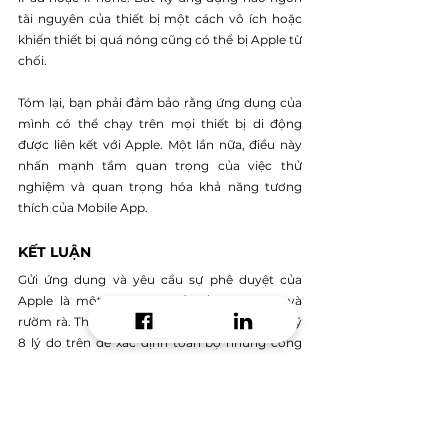
tài nguyên của thiết bị một cách vô ích hoặc 
khiến thiết bị quá nóng cũng có thể bị Apple từ 
chối.
Tóm lại, bạn phải đảm bảo rằng ứng dụng của 
mình có thể chạy trên mọi thiết bị di động 
được liên kết với Apple. Một lần nữa, điều này 
nhấn mạnh tầm quan trọng của việc thử 
nghiệm và quan trọng hóa khả năng tương 
thích của Mobile App.
KẾT LUẬN
Gửi ứng dụng và yêu cầu sự phê duyệt của 
Apple là một quá trình rất tốn thời gian và 
rườm rà. Thay vào đó, bạn nên xem xét thật kỹ 
8 lý do trên để xác định toàn bộ những công 
đoạn cần thiết cho ứng dụng của mình. Chỉ khi 
App của bạn được chấp thuận, bạn mới có thể 
tiến hành App Marketing trên hệ điều hành iOS. 
Vì vậy, hãy lưu ý thật kỹ nội dung mà bài viết 
này đã truyền tải nhé!