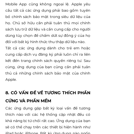
Mobile App cũng không ngoại lệ. Apple yêu 
cầu tất cả các ứng dụng phải bao gồm tuyên 
bố chính sách bảo mật trong siêu dữ liệu của 
họ. Chủ sở hữu cần phải tuân thủ mọi chính 
sách lưu trữ dữ liệu và cần cung cấp cho người 
dùng tùy chọn để chấm dứt sự đồng ý của họ 
đối với bất kỳ hình thức thu thập dữ liệu nào.
Tất cả các ứng dụng dành cho trẻ em hoặc 
cung cấp dịch vụ đăng ký phải luôn chỉ ra liên 
kết đến trang chính sách quyền riêng tư. Sau 
cùng, ứng dụng của bạn cũng cần phải tuân 
thủ cả những chính sách bảo mật của chính 
Apple.
8. CÓ VẤN ĐỀ VỀ TƯƠNG THÍCH PHẦN 
CỨNG VÀ PHẦN MỀM
Các ứng dụng gặp bất kỳ loại vấn đề tương 
thích nào với các hệ thống cập nhật đều có 
khả năng bị từ chối rất cao. Ứng dụng của bạn 
sẽ có thể chạy trên các thiết bị hiện hành như 
iPad hoặc iPhone. Bất kỳ ứng dụng nào ngốn 