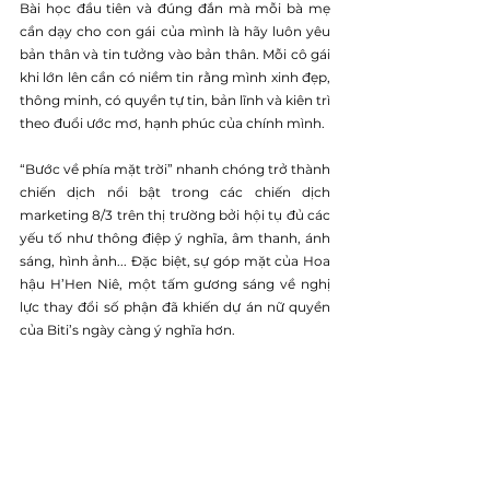
Bài học đầu tiên và đúng đắn mà mỗi bà mẹ 
cần dạy cho con gái của mình là hãy luôn yêu 
bản thân và tin tưởng vào bản thân. Mỗi cô gái 
khi lớn lên cần có niềm tin rằng mình xinh đẹp, 
thông minh, có quyền tự tin, bản lĩnh và kiên trì 
theo đuổi ước mơ, hạnh phúc của chính mình.
“Bước về phía mặt trời” nhanh chóng trở thành 
chiến dịch nổi bật trong các chiến dịch 
marketing 8/3 trên thị trường bởi hội tụ đủ các 
yếu tố như thông điệp ý nghĩa, âm thanh, ánh 
sáng, hình ảnh... Đặc biệt, sự góp mặt của Hoa 
hậu H’Hen Niê, một tấm gương sáng về nghị 
lực thay đổi số phận đã khiến dự án nữ quyền 
của Biti’s ngày càng ý nghĩa hơn.