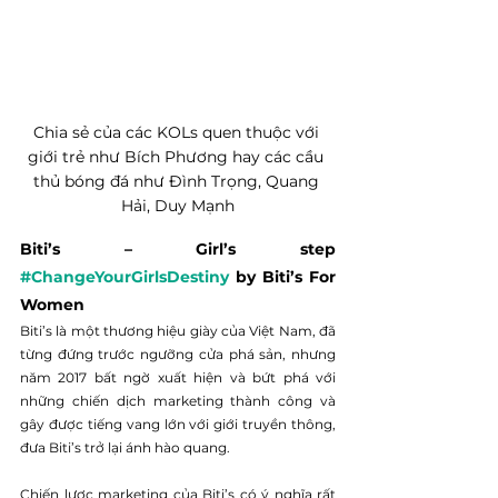
Chia sẻ của các KOLs quen thuộc với 
giới trẻ như Bích Phương hay các cầu 
thủ bóng đá như Đình Trọng, Quang 
Hải, Duy Mạnh
Biti’s – Girl’s step 
#ChangeYourGirlsDestiny
 by Biti’s For 
Women
Biti’s là một thương hiệu giày của Việt Nam, đã 
từng đứng trước ngưỡng cửa phá sản, nhưng 
năm 2017 bất ngờ xuất hiện và bứt phá với 
những chiến dịch marketing thành công và 
gây được tiếng vang lớn với giới truyền thông, 
đưa Biti’s trở lại ánh hào quang.
Chiến lược marketing của Biti’s có ý nghĩa rất 