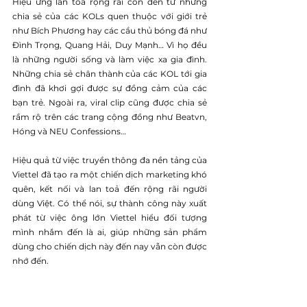
Hiệu ứng lan toả rộng rãi còn đến từ những 
chia sẻ của các KOLs quen thuộc với giới trẻ 
như Bích Phương hay các cầu thủ bóng đá như 
Đình Trọng, Quang Hải, Duy Mạnh… Vì họ đều 
là những người sống và làm việc xa gia đình. 
Những chia sẻ chân thành của các KOL tới gia 
đình đã khơi gợi được sự đồng cảm của các 
bạn trẻ. Ngoài ra, viral clip cũng được chia sẻ 
rầm rộ trên các trang cộng đồng như Beatvn, 
Hóng và NEU Confessions…
Hiệu quả từ việc truyền thông đa nền tảng của 
Viettel đã tạo ra một chiến dịch marketing khó 
quên, kết nối và lan toả đến rộng rãi người 
dùng Việt. Có thể nói, sự thành công này xuất 
phát từ việc ông lớn Viettel hiểu đối tượng 
mình nhắm đến là ai, giúp những sản phẩm 
dùng cho chiến dịch này đến nay vẫn còn được 
nhớ đến.