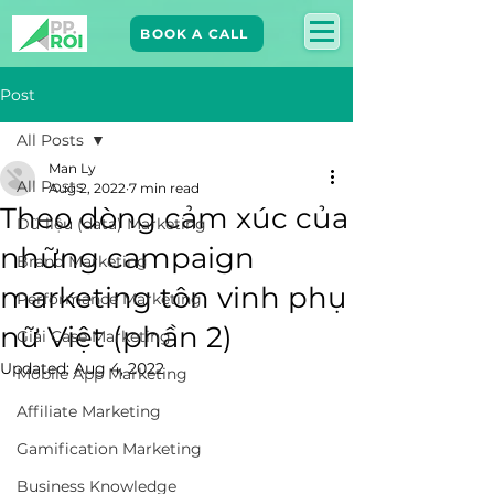
BOOK A CALL
Post
All Posts
Man Ly
All Posts
Aug 2, 2022
7 min read
Theo dòng cảm xúc của
Dữ liệu (data) Marketing
những campaign
Brand Marketing​
marketing tôn vinh phụ
Performance Marketing
nữ Việt (phần 2)
Giải Case Marketing
Updated:
Aug 4, 2022
Mobile App Marketing
Affiliate Marketing
Gamification Marketing
Business Knowledge