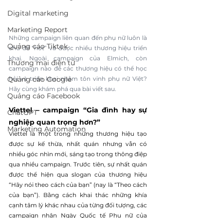
Digital marketing
Marketing Report
Những campaign liên quan đến phụ nữ luôn là 
Quảng cáo Tiktok
chủ đề “hot” và được nhiều thương hiệu triển 
khai. Ngoài campaign của 
Elmich
, còn 
Thương mại điện tử
campaign nào để các thương hiệu có thể học 
Quảng cáo Google
hỏi và triển khai nhằm tôn vinh phụ nữ Việt? 
Hãy cùng khám phá qua bài viết sau.
Quảng cáo Facebook
Viettel – campaign “Gia đình hay sự 
ChatGPT
nghiệp quan trọng hơn?”
Marketing Automation
Viettel là một trong những thương hiệu tạo 
được sự kế thừa, nhất quán nhưng vẫn có 
nhiều góc nhìn mới, sáng tạo trong thông điệp 
qua nhiều campaign. Trước tiên, sự nhất quán 
được thể hiện qua slogan của thương hiệu 
“Hãy nói theo cách của bạn” (nay là “Theo cách 
của bạn”). Bằng cách khai thác những khía 
cạnh tâm lý khác nhau của từng đối tượng, các 
campaign nhân Ngày Quốc tế Phụ nữ của 