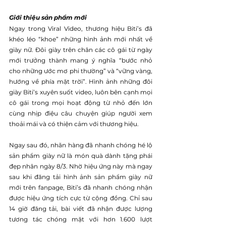
Giới thiệu sản phẩm mới
Ngay trong Viral Video, thương hiệu Biti’s đã 
khéo léo “khoe” những hình ảnh mới nhất về 
giày nữ. Đôi giày trên chân các cô gái từ ngày 
mới trưởng thành mang ý nghĩa “bước nhỏ 
cho những ước mơ phi thường” và “vững vàng, 
hướng về phía mặt trời”. Hình ảnh những đôi 
giày Biti’s xuyên suốt video, luôn bên cạnh mọi 
cô gái trong mọi hoạt động từ nhỏ đến lớn 
cùng nhịp điệu câu chuyện giúp người xem 
thoải mái và có thiện cảm với thương hiệu.
Ngay sau đó, nhãn hàng đã nhanh chóng hé lộ 
sản phẩm giày nữ là món quà dành tặng phái 
đẹp nhân ngày 8/3. Nhờ hiệu ứng này mà ngay 
sau khi đăng tải hình ảnh sản phẩm giày nữ 
mới trên fanpage, Biti’s đã nhanh chóng nhận 
được hiệu ứng tích cực từ cộng đồng. Chỉ sau 
14 giờ đăng tải, bài viết đã nhận được lượng 
tương tác chóng mặt với hơn 1.600 lượt 