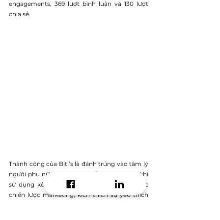
engagements, 369 lượt bình luận và 130 lượt 
chia sẻ.
Thành công của Biti’s là đánh trúng vào tâm lý 
người phụ nữ Việt. Biti’s đã rất thông minh khi 
sử dụng kênh KOL để truyền thông cho các 
chiến lược marketing, kích thích sự yêu thích 
của khách hàng đối với sản phẩm thông qua 
một người phụ nữ đầy cảm hứng như hoa hậu 