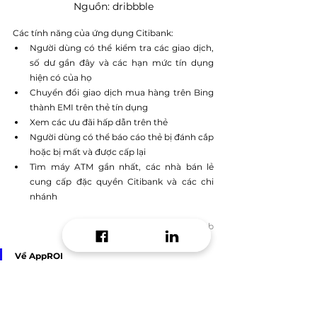
Nguồn: dribbble
Các tính năng của ứng dụng Citibank:
Người dùng có thể kiểm tra các giao dịch, 
số dư gần đây và các hạn mức tín dụng 
hiện có của họ
Chuyển đổi giao dịch mua hàng trên Bing 
thành EMI trên thẻ tín dụng
Xem các ưu đãi hấp dẫn trên thẻ
Người dùng có thể báo cáo thẻ bị đánh cắp 
hoặc bị mất và được cấp lại
Tìm máy ATM gần nhất, các nhà bán lẻ 
cung cấp đặc quyền Citibank và các chi 
nhánh
* Nguồn: 
Silicon IT Hub
Về AppROI
AppROI Marketing là Growth 
Marketing Agency, có thế mạnh về 
Digital Performance Marketing với 