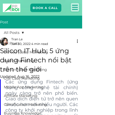
BOOK A CALL
Post
All Posts
Tran Le
All Posts
Jun 30, 2022
4 min read
Silicon IT Hub: 5 ứng
Dữ liệu (data) Marketing
dụng Fintech nổi bật
Brand Marketing​
trên thế giới
Performance Marketing
Updated:
Aug 16, 2022
Giải Case Marketing
Các ứng dụng Fintech (ứng 
Mobile App Marketing
dụng công nghệ tài chính) 
ngày càng trở nên phổ biến. 
Affiliate Marketing
Giao dịch điện tử trở nên quen 
thuộc hơn với nhiều người. Các 
Gamification Marketing
công ty khởi nghiệp trong lĩnh 
Business Knowledge