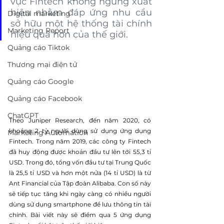
vực Fintech không ngừng xuất 
hiện nhằm đáp ứng nhu cầu 
Digital marketing
sở hữu một hệ thống tài chính 
Marketing Report
hiệu quả hơn của thế giới.
Quảng cáo Tiktok
Thương mại điện tử
Quảng cáo Google
Quảng cáo Facebook
ChatGPT
Theo Juniper Research, đến năm 2020, có 
khoảng 2 tỷ người dùng sử dụng ứng dụng 
Marketing Automation
Fintech. Trong năm 2019, các công ty Fintech 
đã huy động được khoản đầu tư lên tới 55,3 tỉ 
USD. Trong đó, tổng vốn đầu tư tại Trung Quốc 
là 25,5 tỉ USD và hơn một nửa (14 tỉ USD) là từ 
Ant Financial của Tập đoàn Alibaba. Con số này 
sẽ tiếp tục tăng khi ngày càng có nhiều người 
dùng sử dụng smartphone để lưu thông tin tài 
chính. Bài viết này sẽ điểm qua 5 ứng dụng 