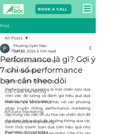
BOOK A CALL
Post
All Posts
Phương Uyên Mạc
All Posts
Jun 28, 2024
5 min read
Performance là gì? Gợi ý
Dữ liệu (data) Marketing
7 chỉ số performance
Brand Marketing​
bạn cần theo dõi
Performance Marketing
Performance marketing là một chiến lược dựa 
Giải Case Marketing
trên việc đo lường và đánh giá hiệu quả dựa 
Mobile App Marketing
trên các chỉ số cụ thể. Khác với các phương 
pháp truyền thống, performance marketing 
Affiliate Marketing
tập trung vào việc tối ưu hóa các chiến dịch để 
đạt được kết quả tối đa, thường thông qua các 
Gamification Marketing
hình thức thanh toán dựa trên hiệu quả như 
Business Knowledge
CPC (Chi phí trên mỗi lượt nhấp), CPA (Chi phí 