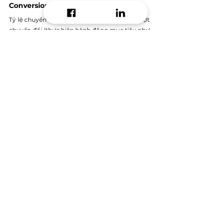
Conversion rate (Tỷ lệ chuyển đổi)
Tỷ lệ chuyển đổi là tỷ lệ phần trăm giữa số lượt 
chuyển đổi (thực hiện hành động mục tiêu như 
mua hàng, đăng ký, hoặc tải xuống) và số lượt 
truy cập vào trang web hoặc số lần hiển thị 
quảng cáo. Tỷ lệ chuyển đổi cao cho thấy chiến 
dịch quảng cáo của bạn hiệu quả trong việc 
thúc đẩy hành động từ người tiêu dùng.
Kết luận
Performance marketing không chỉ đơn giản là 
chiến lược quảng cáo mà là một phương pháp 
tối ưu hóa hiệu quả và lợi nhuận từ các chiến 
dịch 
marketing
. Bằng cách theo dõi và đánh 