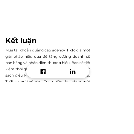
Kết luận
Mua tài khoản quảng cáo agency TikTok là một 
giải pháp hiệu quả để tăng cường doanh số 
bán hàng và nhận diện thương hiệu. Bạn sẽ tiết 
kiệm thời gian tạo tài khoản, nghiên cứu chính 
sách điều khoản hay cách nạp tiền quảng cáo 
TikTok như thế nào. Tuy nhiên, lựa chọn một 
agency uy tín và phù hợp là điều cần thiết để 
đảm bảo rằng bạn sẽ nhận được giá trị tốt nhất 
cho khoản đầu tư của mình.
TikTok Ads
mua tài khoản quảng cáo
Performance Marketing
Quảng cáo Tiktok