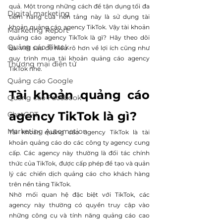
quả. Một trong những cách để tận dụng tối đa 
Digital marketing
tiềm năng của nền tảng này là sử dụng tài 
khoản quảng cáo agency TikTok. Vậy tài khoản 
Marketing Report
quảng cáo agency TikTok là gì? Hãy theo dõi 
Quảng cáo Tiktok
bài viết sau để hiểu rõ hơn về lợi ích cũng như 
quy trình mua tài khoản quảng cáo agency 
Thương mại điện tử
TikTok nhé.
Quảng cáo Google
Tài khoản quảng cáo 
Quảng cáo Facebook
agency TikTok là gì?
ChatGPT
Marketing Automation
Tài khoản quảng cáo agency TikTok là tài 
khoản quảng cáo do các công ty agency cung 
cấp. Các agency này thường là đối tác chính 
thức của TikTok, được cấp phép để tạo và quản 
lý các chiến dịch quảng cáo cho khách hàng 
trên nền tảng TikTok.
Nhờ mối quan hệ đặc biệt với TikTok, các 
agency này thường có quyền truy cập vào 
những công cụ và tính năng quảng cáo cao 