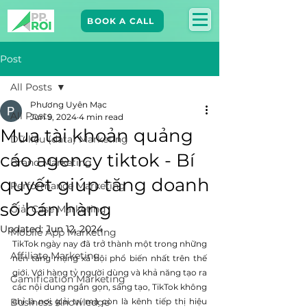
BOOK A CALL
Post
All Posts
Phương Uyên Mạc
All Posts
Jun 9, 2024
4 min read
Mua tài khoản quảng
Dữ liệu (data) Marketing
cáo agency tiktok - Bí
Brand Marketing​
quyết giúp tăng doanh
Performance Marketing
số bán hàng
Giải Case Marketing
Updated:
Jun 12, 2024
Mobile App Marketing
TikTok ngày nay đã trở thành một trong những 
Affiliate Marketing
nền tảng mạng xã hội phổ biến nhất trên thế 
giới. Với hàng tỷ người dùng và khả năng tạo ra 
Gamification Marketing
các nội dung ngắn gọn, sáng tạo, TikTok không 
Business Knowledge
chỉ là nơi giải trí mà còn là kênh tiếp thị hiệu 