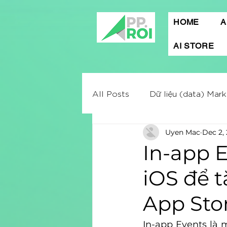
HOME
A
AI STORE
All Posts
Dữ liệu (data) Mark
Uyen Mac
Dec 2,
Mobile App Marketing
A
In-app 
iOS để 
Digital marketing
Market
App Sto
Quảng cáo Facebook
C
In-app Events là 