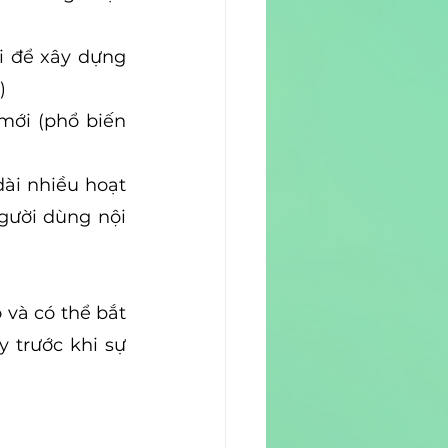
i để xây dựng 
)
mới (phổ biến 
dài nhiều hoạt 
ười dùng nội 
và có thể bắt 
 trước khi sự 