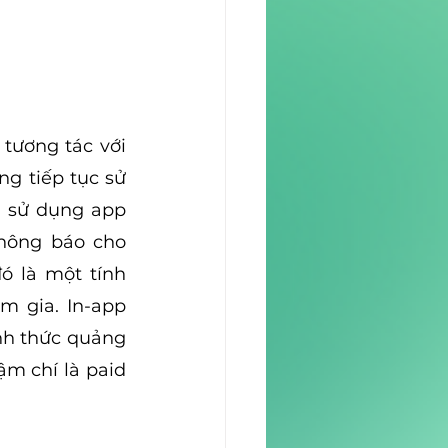
tương tác với 
g tiếp tục sử 
 sử dụng app 
thông báo cho 
 là một tính 
 gia. In-app 
nh thức quảng 
m chí là paid 