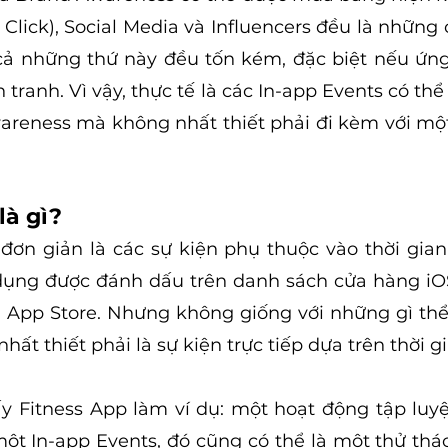
Click), Social Media và Influencers đều là những c
cả những thứ này đều tốn kém, đặc biệt nếu ứng
 tranh. Vì vậy, thực tế là các In-app Events có th
reness mà không nhất thiết phải đi kèm với một
là gì?
 đơn giản là các sự kiện phụ thuộc vào thời gian 
 dụng được đánh dấu trên danh sách cửa hàng iOS
 App Store. Nhưng không giống với những gì thể 
hất thiết phải là sự kiện trực tiếp dựa trên thời gi
ấy Fitness App làm ví dụ: một hoạt động tập luyện
ột In-app Events, đó cũng có thể là một thử thá