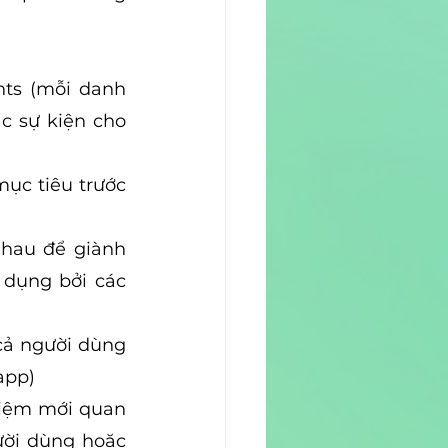
ts (mỗi danh 
c sự kiện cho 
ục tiêu trước 
hau để giành 
dụng bởi các 
cả người dùng 
app)
hiệm mới quan 
ười dùng hoặc 