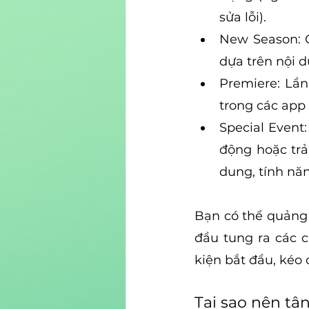
sửa lỗi).
New Season: G
dựa trên nội 
Premiere: Lần
trong các app g
Special Event:
động hoặc trả
dung, tính nă
Bạn có thể quảng c
đầu tung ra các c
kiện bắt đầu, kéo 
Tại sao nên tậ