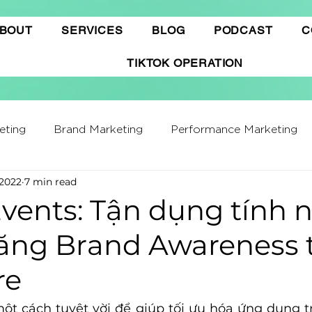
BOUT
SERVICES
BLOG
PODCAST
C
TIKTOK OPERATION
eting
Brand Marketing​
Performance Marketing
 2022
7 min read
ffiliate Marketing
Gamification Marketing
Busine
Events: Tận dụng tính 
tăng Brand Awareness 
ing Report
Quảng cáo Tiktok
Thương mại điện t
re
hatGPT
Marketing Automation
một cách tuyệt vời để giúp tối ưu hóa ứng dụng tr