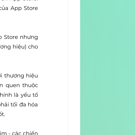
của App Store 
p Store nhưng 
ơng hiệu) cho 
 thương hiệu 
n quen thuộc 
ính là yếu tố 
hải tối đa hóa 
t.
 - các chiến 