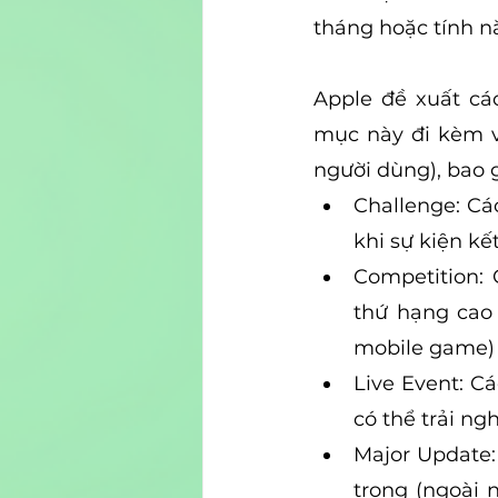
tháng hoặc tính n
Apple đề xuất cá
mục này đi kèm vớ
người dùng), bao 
Challenge: Cá
khi sự kiện kế
Competition:
thứ hạng cao
mobile game)
Live Event: Cá
có thể trải ng
Major Update:
trọng (ngoài 