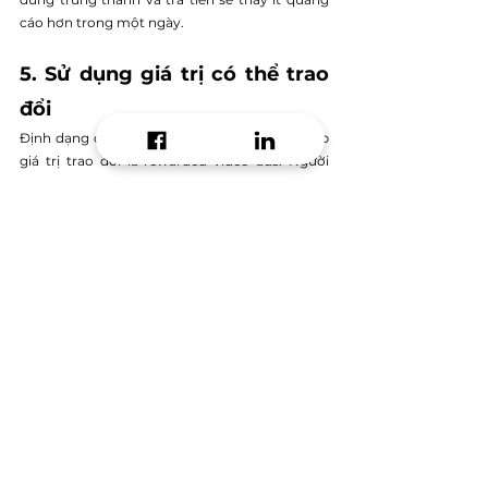
cáo hơn trong một ngày.
5. Sử dụng giá trị có thể trao 
đổi
Định dạng quảng cáo phổ biến nhất cung cấp 
giá trị trao đổi là rewarded video ads. Người 
chơi yêu thích loại hình này vì giúp họ tăng cấp 
bậc và tăng kỹ năng hơn trong game. Một điều 
tuyệt vời khác về định dạng này là tính chất 
chọn tham gia, khiến người dùng có thể tùy 
chọn xem chúng.
Có một số phương pháp hay nhất bạn có thể 
tham khảo khi cung cấp phần thưởng như:
Chỉ có sẵn với tùy chọn nhất định
Có thể xác nhận quyền sở hữu ngay lập tức