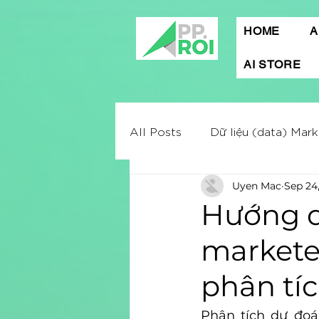
HOME
A
AI STORE
All Posts
Dữ liệu (data) Mark
Uyen Mac
Sep 24
Mobile App Marketing
A
Hướng d
markete
Digital marketing
Market
phân tí
Quảng cáo Facebook
C
Phân tích dự đoá