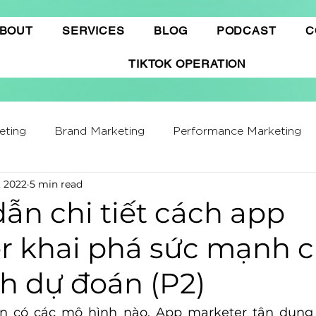
BOUT
SERVICES
BLOG
PODCAST
C
TIKTOK OPERATION
eting
Brand Marketing​
Performance Marketing
, 2022
5 min read
ffiliate Marketing
Gamification Marketing
Busine
ẫn chi tiết cách app
r khai phá sức mạnh 
ing Report
Quảng cáo Tiktok
Thương mại điện t
ch dự đoán (P2)
hatGPT
Marketing Automation
n có các mô hình nào. App marketer tận dụng 