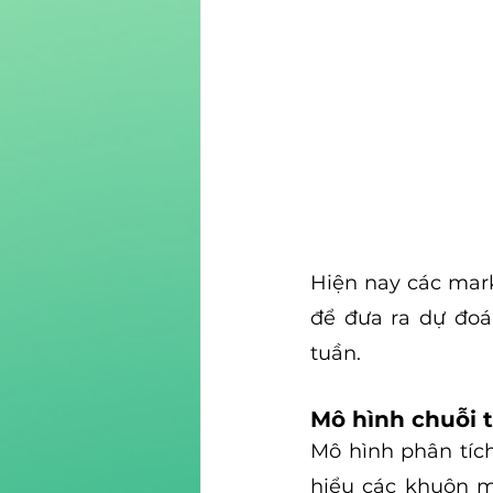
Hiện nay các mark
để đưa ra dự đoán
tuần.
Mô hình chuỗi t
Mô hình phân tích
hiểu các khuôn m