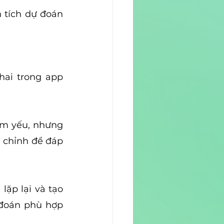
 tích dự đoán 
ai trong app 
m yếu, nhưng 
 chỉnh để đáp 
ặp lại và tạo 
đoán phù hợp 