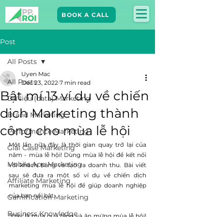
BOOK A CALL
Post
All Posts
Uyen Mac
All Posts
Dec 23, 2022
7 min read
Bật mí 13 ví dụ về chiến
Dữ liệu (data) Marketing
dịch Marketing thành
Brand Marketing​
công cho mùa lễ hội
Performance Marketing
Một lần nữa đây là thời gian quay trở lại của 
Giải Case Marketing
năm - mùa lễ hội! Dùng mùa lễ hội để kết nối 
Mobile App Marketing
với khách hàng và tạo ra doanh thu. Bài viết 
sau sẽ đưa ra một số ví dụ về chiến dịch 
Affiliate Marketing
marketing mùa lễ hội để giúp doanh nghiệp 
của bạn nổi bật. 
Gamification Marketing
Business Knowledge
“Đây là mùa quà tặng và ăn mừng mùa lễ hội! 