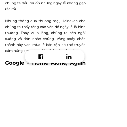
chúng ta đều muốn những ngày lễ không gặp 
rắc rối.
Nhưng thông qua thương mại, Heineken cho 
chúng ta thấy rằng các vấn đề ngày lễ là bình 
thường. Thay vì lo lắng, chúng ta nên ngồi 
xuống và đón nhận chúng. Vòng xoáy chân 
thành này vào mùa lễ bận rộn có thể truyền 
cảm hứng cho các chiến dịch của riêng bạn.
Google – Home Alone, Again 
(Ở nhà một mình một lần nữa) 
Sự hoài niệm là một cảm xúc mạnh mẽ. Các 
brand thu hút những cảm xúc đất để tạo ra các 
quảng cáo mùa lễ hội đáng nhớ. 