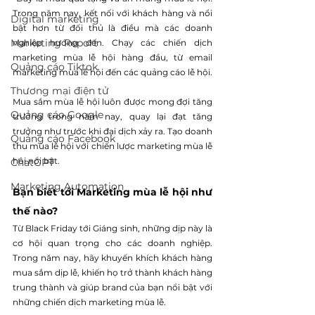
Trong năm nay, kết nối với khách hàng và nổi 
Digital marketing
bật hơn từ đối thủ là điều mà các doanh 
Marketing Report
nghiệp hướng đến. Chạy các chiến dịch 
marketing mùa lễ hội hàng đầu, từ email 
Quảng cáo Tiktok
marketing mùa lễ hội đến các quảng cáo lễ hội. 
Thương mại điện tử
Mua sắm mùa lễ hội luôn được mong đợi tăng 
Quảng cáo Google
trưởng trong năm nay, quay lại đạt tăng 
trưởng như trước khi đại dịch xảy ra. Tạo doanh 
Quảng cáo Facebook
thu mùa lễ hội với chiến lược marketing mùa lễ 
hội nổi bật. 
ChatGPT
Marketing Automation
Bạn biết tới Marketing mùa lễ hội như 
thế nào?
Từ Black Friday tới Giáng sinh, những dịp này là 
cơ hội quan trọng cho các doanh nghiệp. 
Trong năm nay, hãy khuyến khích khách hàng 
mua sắm dịp lễ, khiến họ trở thành khách hàng 
trung thành và giúp brand của bạn nổi bật với 
những chiến dịch marketing mùa lễ. 