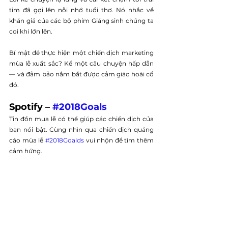
tim đã gợi lên nỗi nhớ tuổi thơ. Nó nhắc về 
khán giả của các bộ phim Giáng sinh chúng ta 
coi khi lớn lên. 
Bí mật để thực hiện một chiến dịch marketing 
mùa lễ xuất sắc? Kể một câu chuyện hấp dẫn 
— và đảm bảo nắm bắt được cảm giác hoài cổ 
đó.
Spotify – 
#2018Goals
Tin đồn mua lễ có thể giúp các chiến dịch của 
bạn nổi bật. Cùng nhìn qua chiến dịch quảng 
cáo mùa lễ 
#2018Goalds
 vui nhộn để tìm thêm 
cảm hứng. 