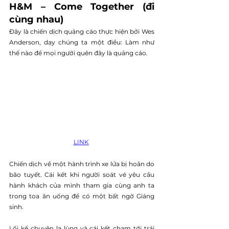
H&M – Come Together (đi 
cùng nhau) 
Đây là chiến dịch quảng cáo thực hiện bởi Wes 
Anderson, dạy chúng ta một điều: Làm như 
thế nào để mọi người quên đây là quảng cáo. 
LINK
Chiến dịch về một hành trình xe lửa bị hoãn do 
bão tuyết. Cái kết khi người soát vé yêu cầu 
hành khách của mình tham gia cùng anh ta 
trong toa ăn uống để có một bất ngờ Giáng 
sinh.
Lối kể chuyện lạ lùng và cái kết chạm tới trái 