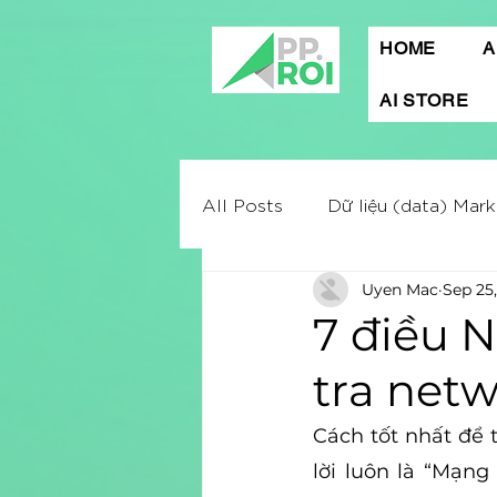
HOME
A
AI STORE
All Posts
Dữ liệu (data) Mark
Uyen Mac
Sep 25
Mobile App Marketing
A
7 điều 
tra net
Digital marketing
Market
Cách tốt nhất để 
Quảng cáo Facebook
lời luôn là “Mạng
C