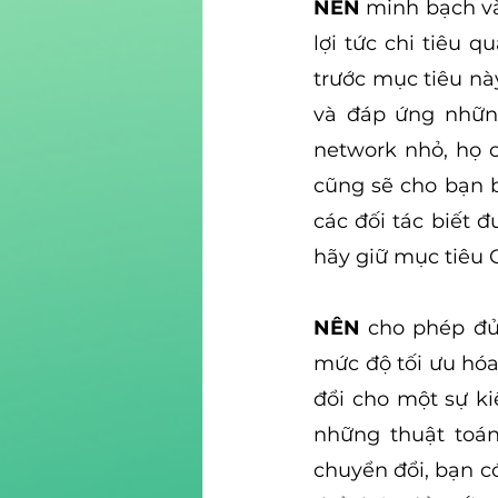
NÊN
 minh bạch và
lợi tức chi tiêu 
trước mục tiêu nà
và đáp ứng những
network nhỏ, họ c
cũng sẽ cho bạn b
các đối tác biết 
hãy giữ mục tiêu 
NÊN
 cho phép đủ
mức độ tối ưu hóa
đổi cho một sự ki
những thuật toán
chuyển đổi, bạn có