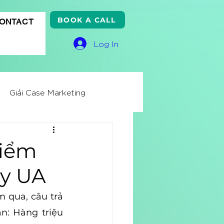
BOOK A CALL
ONTACT
Log In
Giải Case Marketing
ss Knowledge
kiểm
ẩy UA
ử
Quảng cáo Google
 qua, câu trả 
n: Hàng triệu 