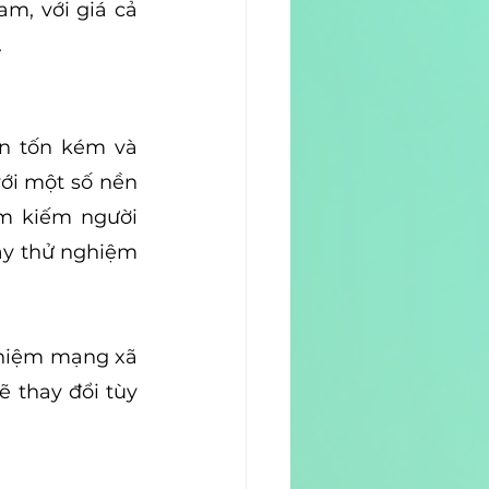
m, với giá cả 
.
n tốn kém và 
ới một số nền 
m kiếm người 
y thử nghiệm 
hiệm mạng xã 
 thay đổi tùy 