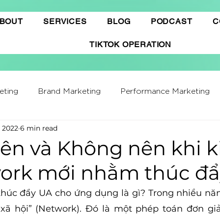
BOUT
SERVICES
BLOG
PODCAST
C
TIKTOK OPERATION
eting
Brand Marketing​
Performance Marketing
, 2022
6 min read
ffiliate Marketing
Gamification Marketing
Busine
Nên và Không nên khi 
work mới nhằm thúc đ
ing Report
Quảng cáo Tiktok
Thương mại điện t
thúc đẩy UA cho ứng dụng là gì? Trong nhiều năm
 xã hội” (Network). Đó là một phép toán đơn giả
hatGPT
Marketing Automation