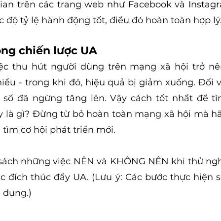
ian trên các trang web như Facebook và Instagra
độ tỷ lệ hành động tốt, điều đó hoàn toàn hợp lý
ong chiến lược UA
iệc thu hút người dùng trên mạng xã hội trở nê
iều - trong khi đó, hiệu quả bị giảm xuống. Đối v
 số đã ngừng tăng lên. Vậy cách tốt nhất để tì
 là gì? Đừng từ bỏ hoàn toàn mạng xã hội mà hã
tìm cơ hội phát triển mới.
 sách những việc NÊN và KHÔNG NÊN khi thử ng
đích thúc đẩy UA. (Lưu ý: Các bước thực hiện sẽ
 dụng.)