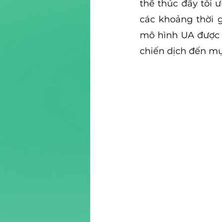
thể thúc đẩy tối 
các khoảng thời 
mô hình UA được t
chiến dịch đến mụ