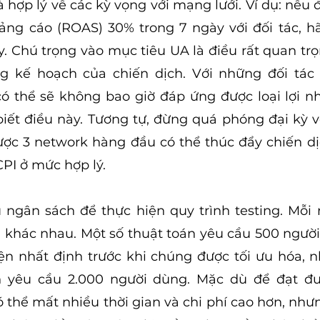
 hợp lý về các kỳ vọng với mạng lưới. Ví dụ: nếu 
quảng cáo (ROAS) 30% trong 7 ngày với đối tác, hã
y. Chú trọng vào mục tiêu UA là điều rất quan trọ
 kế hoạch của chiến dịch. Với những đối tác 
ó thể sẽ không bao giờ đáp ứng được loại lợi n
iết điều này. Tương tự, đừng quá phóng đại kỳ v
được 3 network hàng đầu có thể thúc đẩy chiến dịc
CPI ở mức hợp lý.
 ngân sách để thực hiện quy trình testing. Mỗi 
 khác nhau. Một số thuật toán yêu cầu 500 ngườ
ện nhất định trước khi chúng được tối ưu hóa, 
 yêu cầu 2.000 người dùng. Mặc dù để đạt đượ
 thể mất nhiều thời gian và chi phí cao hơn, nhưn