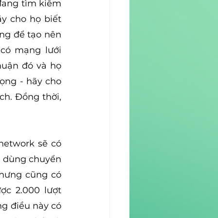
đang tìm kiếm 
y cho họ biết 
ng để tạo nên 
có mạng lưới 
huận đó và họ 
ọng - hãy cho 
h. Đồng thời, 
network sẽ có 
i dùng chuyển 
nhưng cũng có 
c 2.000 lượt 
g điều này có 