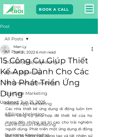
BOOK A CALL
Post
All Posts
Man Ly
All Posts
Jun 21, 2022
6 min read
15 Công Cụ Giúp Thiết
Dữ liệu (data) Marketing
Kế App Dành Cho Các
Brand Marketing​
Nhà Phát Triển Ứng
Performance Marketing
Dụng
Giải Case Marketing
Updated:
Jun 21, 2025
Mobile App Marketing
Các nhà thiết kế ứng dụng di động luôn tìm 
Affiliate Marketing
kiếm công cụ phù hợp để thiết kế của họ 
mang đến những giá trị cao cho trải nghiệm 
Gamification Marketing
người dùng. Phát triển một ứng dụng di động 
Business Knowledge
đòi hỏi kỹ năng cao, sáng tạo và tất nhiên sử 