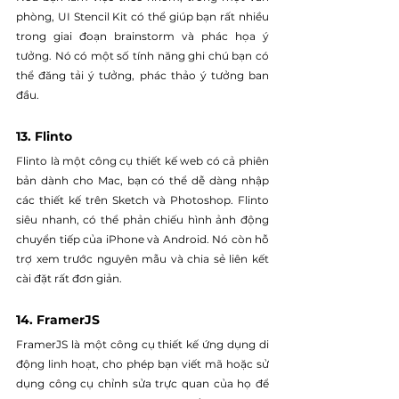
phòng, UI Stencil Kit có thể giúp bạn rất nhiều 
trong giai đoạn brainstorm và phác họa ý 
tưởng. Nó có một số tính năng ghi chú bạn có 
thể đăng tải ý tưởng, phác thảo ý tưởng ban 
đầu.
13. Flinto
Flinto là một công cụ thiết kế web có cả phiên 
bản dành cho Mac, bạn có thể dễ dàng nhập 
các thiết kế trên Sketch và Photoshop. Flinto 
siêu nhanh, có thể phản chiếu hình ảnh động 
chuyển tiếp của iPhone và Android. Nó còn hỗ 
trợ xem trước nguyên mẫu và chia sẻ liên kết 
cài đặt rất đơn giản.
14. FramerJS
FramerJS là một công cụ thiết kế ứng dụng di 
động linh hoạt, cho phép bạn viết mã hoặc sử 
dụng công cụ chỉnh sửa trực quan của họ để 