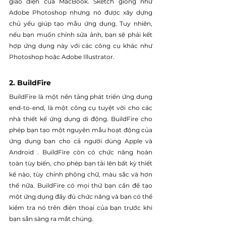
giao diện của MacBook. Sketch giống như 
Adobe Photoshop nhưng nó được xây dựng 
chủ yếu giúp tạo mẫu ứng dụng. Tuy nhiên, 
nếu bạn muốn chỉnh sửa ảnh, bạn sẽ phải kết 
hợp ứng dụng này với các công cụ khác như 
Photoshop hoặc Adobe Illustrator.
2. BuildFire
BuildFire là một nền tảng phát triển ứng dụng 
end-to-end, là một công cụ tuyệt vời cho các 
nhà thiết kế ứng dụng di động. BuildFire cho 
phép bạn tạo một nguyên mẫu hoạt động của 
ứng dụng bạn cho cả người dùng Apple và 
Android . BuildFire còn có chức năng hoàn 
toàn tùy biến, cho phép bạn tải lên bất kỳ thiết 
kế nào, tùy chỉnh phông chữ, màu sắc và hơn 
thế nữa. BuildFire có mọi thứ bạn cần để tạo 
một ứng dụng đầy đủ chức năng và bạn có thể 
kiểm tra nó trên điện thoại của bạn trước khi 
bạn sẵn sàng ra mắt chúng.