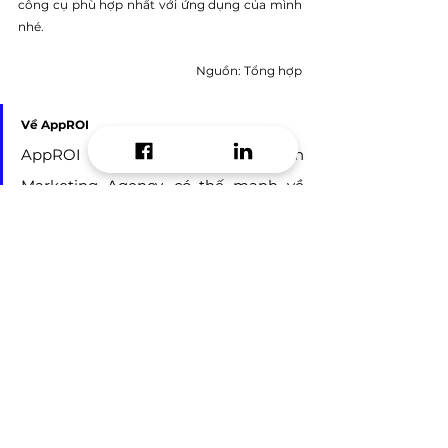
công cụ phù hợp nhất với ứng dụng của mình 
nhé.
Nguồn: Tổng hợp
Về AppROI
AppROI Marketing là Growth 
Marketing Agency, có thế mạnh về 
Digital Performance Marketing với 
năng lực triển khai và tối ưu hiệu quả 
marketing trên nền tảng công nghệ 
mang lại khách hàng thực sự, giúp 
khách hàng đo lường giá trị lâu dài 
sau khi mua sản phẩm hoặc dịch vụ. 
Hiện tại, AppROI đang đồng hành 
cùng các đối tác lớn như Google, 