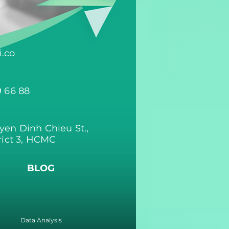
.co
9 66 88
yen Dinh Chieu St.,
rict 3, HCMC
BLOG
Data Analysis