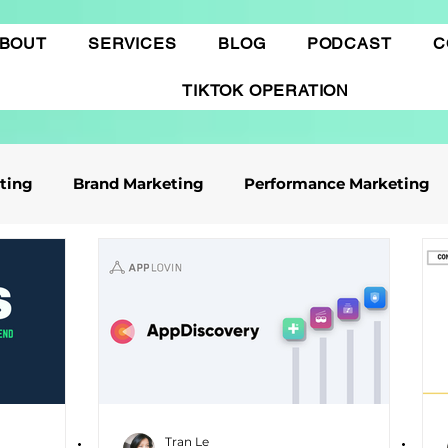
BOUT
SERVICES
BLOG
PODCAST
C
TIKTOK OPERATION
eting
Brand Marketing​
Performance Marketing
ile App Marketing
Affiliate Marketing
Business Knowledge
Digital marketing
 cáo Tiktok
Thương mại điện tử
Quảng cáo Goo
Tran Le