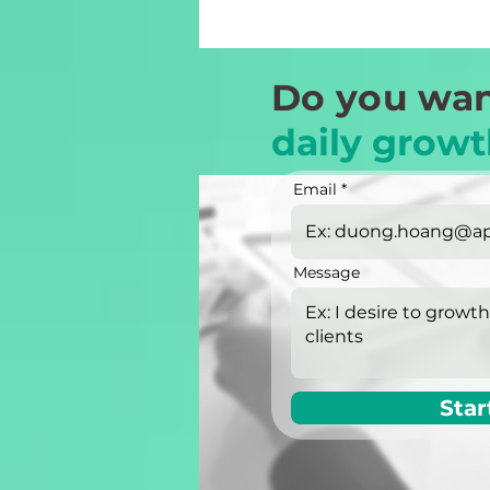
Do you wan
daily growt
Email
Message
Star