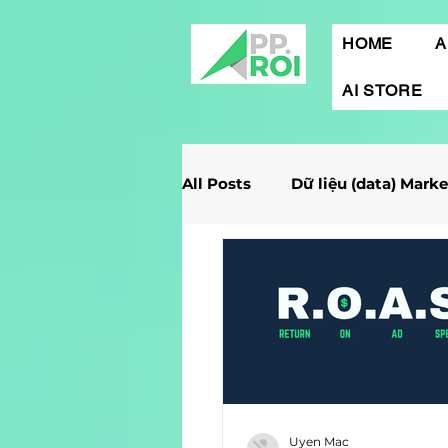
HOME
A
AI STORE
All Posts
Dữ liệu (data) Mark
Giải Case Marketing
Mob
Gamification Marketing
Marketing Report
Quảng
Uyen Mac