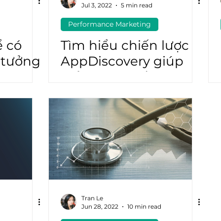
Jul 3, 2022
5 min read
Performance Marketing
atGPT
Marketing Automation
ể có
Tìm hiểu chiến lược
n tưởng
AppDiscovery giúp
mở rộng chiến dịch
quảng cáo ROAS
Tran Le
Jun 28, 2022
10 min read