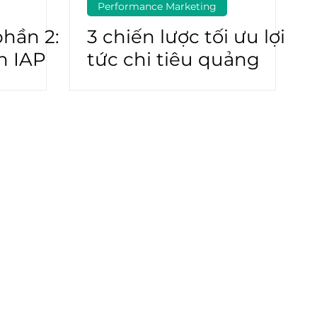
Performance Marketing
hần 2:
3 chiến lược tối ưu lợi
h IAP
tức chi tiêu quảng
iúp
cáo ngành chăm sóc
mục
sức khoẻ