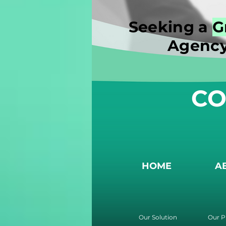
Seeking a
G
Agency
CO
HOME
A
Our Solution
Our P