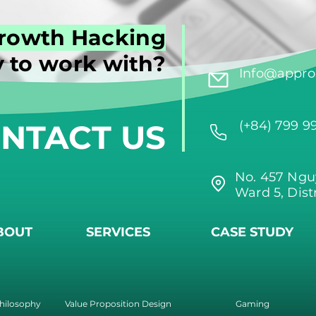
rowth Hacking
 to work with?
Info@approi
NTACT US
(+84) 799 9
No. 457 Ngu
Ward 5, Dist
BOUT
SERVICES
CASE STUDY
hilosophy
Value Proposition Design
Gaming