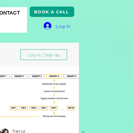
BOOK A CALL
ONTACT
Log In
Log in / Sign up
gle
Tran Le