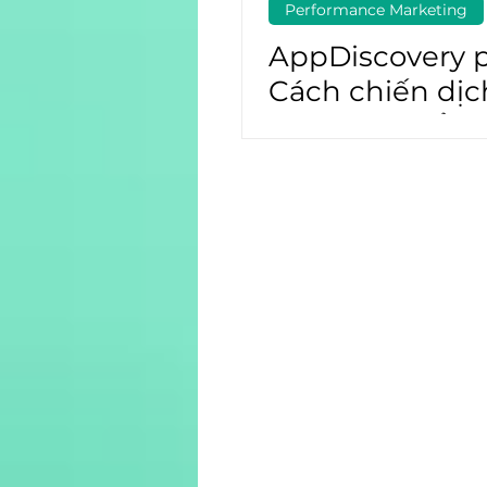
Performance Marketing
AppDiscovery p
Cách chiến dịc
ROAS có thể g
bạn đạt được 
tiêu