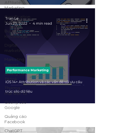
Affiliate
Marketing
Gamification
Tran Le
Marketing
Jun 23, 2022
4 min read
Business
Knowledge
Digital
marketing
Marketing
Report
Performance Marketing
Quảng cáo
Tiktok
iOS 14+ Attribution và các vấn đề tối ưu cấu
Thương
trúc silo dữ liệu
mại điện tử
Quảng cáo
Google
Quảng cáo
Facebook
ChatGPT