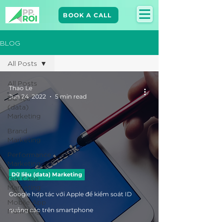
BOOK A CALL
BLOG
All Posts
All Posts
Thao Le
Jun 24, 2022
5 min read
Dữ liệu
(data)
Marketing
Brand
Marketing​
Performance
Marketing
Dữ liệu (data) Marketing
Giải Case
Marketing
Google hợp tác với Apple để kiểm soát ID
Mobile App
Marketing
quảng cáo trên smartphone