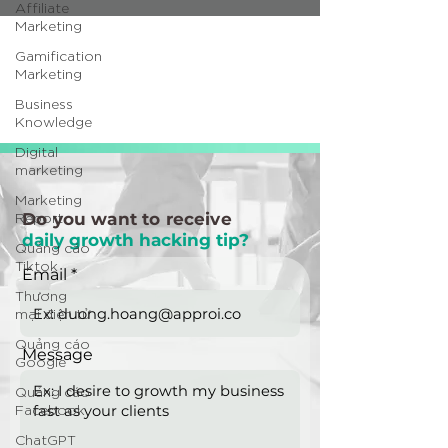
Affiliate
Marketing
Gamification
Marketing
Business
Knowledge
Digital
marketing
Marketing
Report
Do you want to receive
daily growth hacking tip?
Quảng cáo
Tiktok
Email
Thương
mại điện tử
Quảng cáo
Message
Google
Quảng cáo
Facebook
ChatGPT