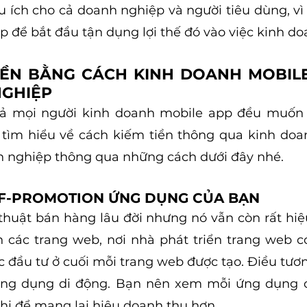
 ích cho cả doanh nghiệp và người tiêu dùng, vì v
p để bắt đầu tận dụng lợi thế đó vào việc kinh do
IỀN BẰNG CÁCH KINH DOANH MOBILE
NGHIỆP
cả mọi người kinh doanh mobile app đều muốn tố
 tìm hiểu về cách kiếm tiền thông qua kinh doa
h nghiệp thông qua những cách dưới đây nhé.
ELF-PROMOTION ỨNG DỤNG CỦA BẠN
thuật bán hàng lâu đời nhưng nó vẫn còn rất hiệ
n các trang web, nơi nhà phát triển trang web có
đầu tư ở cuối mỗi trang web được tạo. Điều tươn
ý ứng dụng di động. Bạn nên xem mỗi ứng dụng 
thị để mang lại hiệu doanh thu hơn.