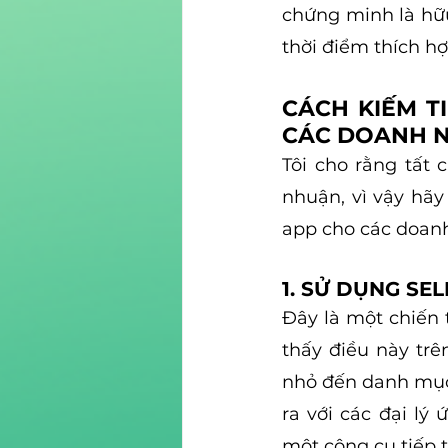
chứng minh là hữu
thời điểm thích hợ
CÁCH KIẾM T
CÁC DOANH 
Tôi cho rằng tất 
nhuận, vì vậy hãy
app cho các doan
1. SỬ DỤNG S
Đây là một chiến 
thấy điều này trê
nhỏ đến danh mục 
ra với các đại l
một công cụ tiếp 