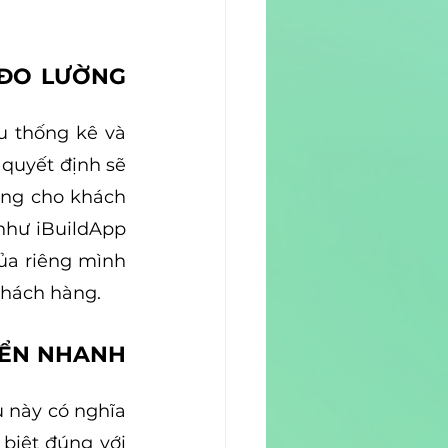
ĐO LƯỜNG 
u thống kê và 
quyết định sẽ 
ống cho khách 
như iBuildApp 
ủa riêng mình 
khách hàng.
IỂN NHANH 
 này có nghĩa 
biệt đúng với 