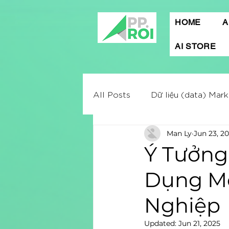
HOME
A
AI STORE
All Posts
Dữ liệu (data) Mark
Man Ly
Jun 23, 2
Mobile App Marketing
A
Ý Tưởng
Dụng Mo
Digital marketing
Market
Nghiệp
Quảng cáo Facebook
C
Updated:
Jun 21, 2025