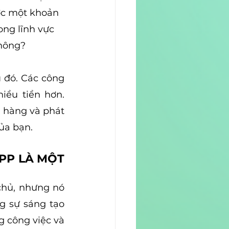
ợc một khoản 
ong lĩnh vực 
không?
 đó. Các công 
ều tiền hơn. 
n hàng và phát 
ủa bạn.
PP LÀ MỘT 
hủ, nhưng nó 
 sự sáng tạo 
 công việc và 