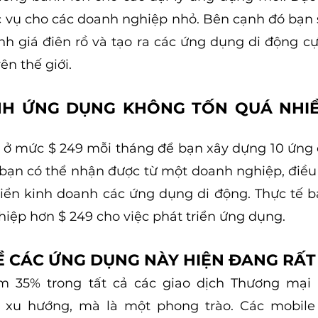
vụ cho các doanh nghiệp nhỏ. Bên cạnh đó bạn s
h giá điên rồ và tạo ra các ứng dụng di động cự
ên thế giới.
NH ỨNG DỤNG KHÔNG TỐN QUÁ NHIỀU
 ở mức $ 249 mỗi tháng để bạn xây dựng 10 ứng 
 bạn có thể nhận được từ một doanh nghiệp, điều 
riển kinh doanh các ứng dụng di động. Thực tế bạ
iệp hơn $ 249 cho việc phát triển ứng dụng.
VỀ CÁC ỨNG DỤNG NÀY HIỆN ĐANG RẤT
 35% trong tất cả các giao dịch Thương mại đ
 xu hướng, mà là một phong trào. Các mobile