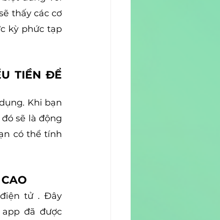
ẽ thấy các cơ 
c kỳ phức tạp 
 TIỀN ĐỂ 
dụng. Khi bạn 
đó sẽ là động 
n có thể tính 
 CAO
iện tử . Đây 
 app đã được 