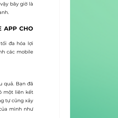
ậy bây giờ là 
anh.
 APP CHO 
i đa hóa lợi 
nh các mobile 
u quả. Bạn đã 
 một liên kết 
g tự cũng xảy 
của mình như 