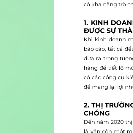
có khả năng trò c
1. KINH DOA
ĐƯỢC SỰ TH
Khi kinh doanh mo
báo cáo, tất cả đ
đưa ra trong tương
hàng để tiết lộ mứ
có các công cụ ki
để mang lại lợi n
2. THỊ TRƯỜ
CHÓNG
Đến năm 2020 thị t
là vẫn còn một mi