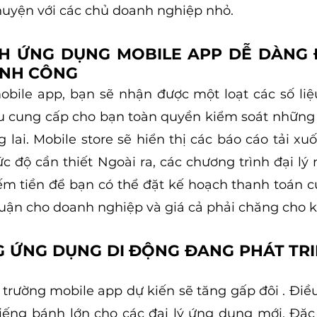
huyện với các chủ doanh nghiệp nhỏ.
NH ỨNG DỤNG MOBILE APP DỄ DÀNG 
ÀNH CÔNG
bile app, bạn sẽ nhận được một loạt các số liệ
ều cung cấp cho bạn toàn quyền kiểm soát những 
 lai. Mobile store sẽ hiển thị các báo cáo tải xu
c độ cần thiết Ngoài ra, các chương trình đại lý 
ếm tiền để bạn có thể đặt kế hoạch thanh toán c
huận cho doanh nghiệp và giá cả phải chăng cho 
NG ỨNG DỤNG DI ĐỘNG ĐANG PHÁT TR
rường mobile app dự kiến ​​sẽ tăng gấp đôi . Điều
ếng bánh lớn cho các đại lý ứng dụng mới. Đặc 