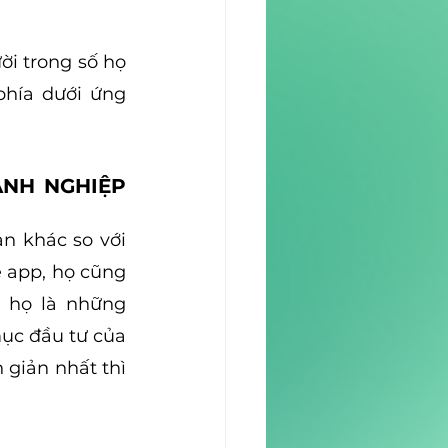
i trong số họ 
hía dưới ứng 
NH NGHIỆP 
n khác so với 
 app, họ cũng 
 họ là những 
ục đầu tư của 
giản nhất thì 