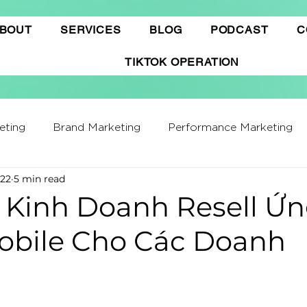
BOUT
SERVICES
BLOG
PODCAST
C
TIKTOK OPERATION
eting
Brand Marketing​
Performance Marketing
022
5 min read
ffiliate Marketing
Gamification Marketing
Busine
 Kinh Doanh Resell Ứ
bile Cho Các Doanh
ing Report
Quảng cáo Tiktok
Thương mại điện t
hatGPT
Marketing Automation