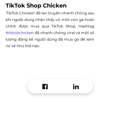
TikTok Shop Chicken
'TikTok Chicken' đã lan truyền nhanh chóng sau 
khi người dùng nhận thấy có một con gà hoàn 
chỉnh được mua qua TikTok Shop. Hashtag 
#tiktokchicken
 đã nhanh chóng viral và một số 
lượng đáng kể người dùng đã mua gà để xem 
nó sẽ như thế nào.
Made by Mitchell
Thương hiệu làm đẹp Made by Mitchell đã trở 
nên viral sau khi bán các gói làm đẹp bí ẩn trên 