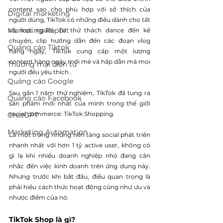
content sao cho phù hợp với sở thích của 
Digital marketing
người dùng, TikTok có những điều dành cho tất 
Marketing Report
cả mọi người. Từ thử thách dance đến kể 
chuyện, clip hướng dẫn đến các đoạn vlog 
Quảng cáo Tiktok
hàng ngày, TikTok cung cấp một lượng 
content hàng ngày mới mẻ và hấp dẫn mà mọi 
Thương mại điện tử
người đều yêu thích .
Quảng cáo Google
Sau gần 1 năm thử nghiệm, TikTok đã tung ra 
Quảng cáo Facebook
sản phẩm mới nhất của mình trong thế giới 
social commerce: TikTok Shopping.
ChatGPT
Marketing Automation
Là một trong những nền tảng social phát triển 
nhanh nhất với hơn 1 tỷ active user, không có 
gì lạ khi nhiều doanh nghiệp nhỏ đang cân 
nhắc đến việc kinh doanh trên ứng dụng này. 
Nhưng trước khi bắt đầu, điều quan trọng là 
phải hiểu cách thức hoạt động cũng như ưu và 
nhược điểm của nó.
TikTok Shop là gì? 