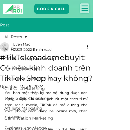
BOOK A CALL
Post
All Posts
Uyen Mac
All Posts
Dec 1, 2022
11 min read
#TikTokmademebuyit:
Dữ liệu (data) Marketing
Có nên kinh doanh trên
Brand Marketing​
TikTok Shop hay không?
Performance Marketing
Updated:
May 9, 2024
Giải Case Marketing
Sau hơn một thập kỷ mà nội dung được dàn 
Mobile App Marketing
dựng, chỉnh sửa và trau chuốt một cách tỉ mỉ 
trên social media, TikTok đã mở đường cho 
Affiliate Marketing
một phong cách đăng bài online mới, chân 
thực hơn.
Gamification Marketing
Business Knowledge
Với một nguồn cấp dữ liệu có thể điều chỉnh 