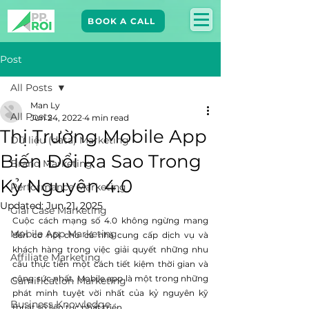
BOOK A CALL
Post
All Posts
Man Ly
All Posts
Jun 24, 2022
4 min read
Thị Trường Mobile App
Dữ liệu (data) Marketing
Biến Đổi Ra Sao Trong
Brand Marketing​
Kỷ Nguyên 4.0
Performance Marketing
Updated:
Jun 21, 2025
Giải Case Marketing
Cuộc cách mạng số 4.0 không ngừng mang 
Mobile App Marketing
đến cơ hội cho cả nhà cung cấp dịch vụ và 
khách hàng trong việc giải quyết những nhu 
Affiliate Marketing
cầu thực tiễn một cách tiết kiệm thời gian và 
công sức nhất. Mobile app là một trong những 
Gamification Marketing
phát minh tuyệt vời nhất của kỷ nguyên kỹ 
Business Knowledge
thuật số liên tục phát triển.