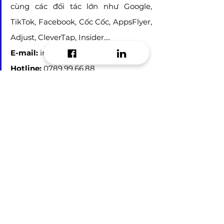
cùng các đối tác lớn như Google, 
TikTok, Facebook, Cốc Cốc, AppsFlyer, 
Adjust, CleverTap, Insider....
E-mail:
 info@approi.co
Hotline: 
0789.99.66.88
app marketing
Mobile App
Strategy Marketing
Mobile App Marketing
See All
Recent Posts