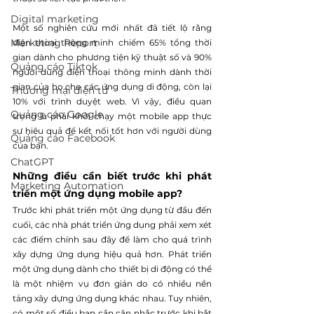
Digital marketing
Một số nghiên cứu mới nhất đã tiết lộ rằng 
Marketing Report
điện thoại thông minh chiếm 65% tổng thời 
gian dành cho phương tiện kỹ thuật số và 90% 
Quảng cáo Tiktok
người dùng điện thoại thông minh dành thời 
gian của họ cho các ứng dụng di động, còn lại 
Thương mại điện tử
10% với trình duyệt web. Vì vậy, điều quan 
Quảng cáo Google
trọng là phải khởi chạy một mobile app thực 
sự hiệu quả để kết nối tốt hơn với người dùng 
Quảng cáo Facebook
của bạn.
ChatGPT
Những điều cần biết trước khi phát 
Marketing Automation
triển một ứng dụng mobile app?
Trước khi phát triển một ứng dụng từ đầu đến 
cuối, các nhà phát triển ứng dụng phải xem xét 
các điểm chính sau đây để làm cho quá trình 
xây dựng ứng dụng hiệu quả hơn. Phát triển 
một ứng dụng dành cho thiết bị di động có thể 
là một nhiệm vụ đơn giản do có nhiều nền 
tảng xây dựng ứng dụng khác nhau. Tuy nhiên, 
có một số điều bạn cần cân nhắc trước khi bắt 