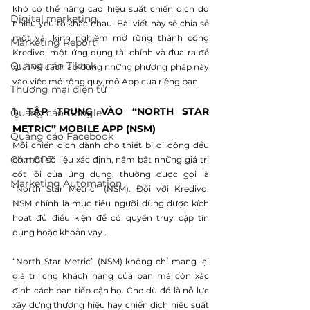
khó có thể nâng cao hiệu suất chiến dịch do 
Digital marketing
nhiều yếu tố khác nhau. Bài viết này sẽ chia sẻ 
một vài kinh nghiệm mở rộng thành công 
Marketing Report
Kredivo, một ứng dụng tài chính và đưa ra đề 
Quảng cáo Tiktok
xuất về cách áp dụng những phương pháp này 
vào việc mở rộng quy mô App của riêng bạn.
Thương mại điện tử
1. TẬP TRUNG VÀO “NORTH STAR 
Quảng cáo Google
METRIC” MOBILE APP (NSM)
Quảng cáo Facebook
Mỗi chiến dịch dành cho thiết bị di động đều 
ChatGPT
có một số liệu xác định, nắm bắt những giá trị 
cốt lõi của ứng dụng, thường được gọi là 
Marketing Automation
“North Star Metric” (NSM). Đối với Kredivo, 
NSM chính là mục tiêu người dùng được kích 
hoạt đủ điều kiện để có quyền truy cập tín 
dụng hoặc khoản vay .
“North Star Metric” (NSM) không chỉ mang lại 
giá trị cho khách hàng của bạn mà còn xác 
định cách bạn tiếp cận họ. Cho dù đó là nỗ lực 
xây dựng thương hiệu hay chiến dịch hiệu suất 