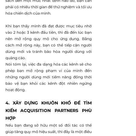
sách đến một mức nhất định nào đó, bạn cần 
phải có nhiều thời gian để thử nghiệm và tối ưu 
hóa chiến dịch của mình.
Khi bạn thấy mình đã đạt được mục tiêu nhờ 
vào 2 hoặc 3 kênh đầu tiên, thì đã đến lúc bạn 
nên mở rộng quy mô cho ứng dụng. Bằng 
cách mở rộng này, bạn có thể tiếp cận người 
dùng mới và tránh bão hòa người dùng với 
quảng cáo.
Nói tóm lại, việc đa dạng hóa các kênh sẽ cho 
phép bạn mở rộng phạm vi của mình đến 
những người dùng mới tiềm năng đồng thời 
bảo vệ bạn khỏi các kênh đột nhiên ngừng 
hoạt động.
4. XÂY DỰNG KHUÔN KHỔ ĐỂ TÌM 
KIẾM ACQUISITION PARTNERS PHÙ 
HỢP
Nếu bạn đang sở hữu một số đối tác có thể 
giúp tăng quy mô hiệu suất, thì đây là một điều 