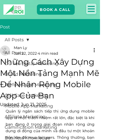
BOOK A CALL
Post
All Posts
Man Ly
All Posts
Jun 22, 2022
4 min read
Những Cách Xây Dựng
Dữ liệu (data) Marketing
Một Nền Tảng Mạnh Mẽ
Brand Marketing​
Để Nhân Rộng Mobile
Performance Marketing
App Của Bạn
Giải Case Marketing
Updated:
Jun 21, 2025
Mobile App Marketing
Quản lý ngân sách tiếp thị ứng dụng mobile 
Affiliate Marketing
app là một trách nhiệm rất lớn, đặc biệt là khi 
bạn đang ở trong giai đoạn nhân rộng ứng 
Gamification Marketing
dụng di động của mình và đầu tư một khoản 
Business Knowledge
tiền lớn để mua lại users. Thông thường, bạn 