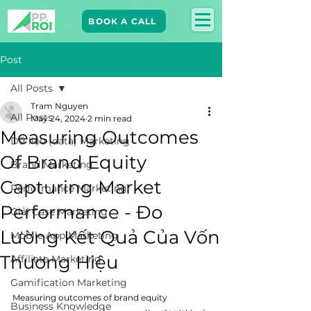
BOOK A CALL
Post
All Posts
Tram Nguyen
All Posts
May 24, 2024
2 min read
Measuring Outcomes
Dữ liệu (data) Marketing
Of Brand Equity
Brand Marketing​
Capturing Market
Performance Marketing
Performance - Đo
Giải Case Marketing
Lường Kết Quả Của Vốn
Mobile App Marketing
Thương Hiệu
Affiliate Marketing
Gamification Marketing
Measuring outcomes of brand equity 
Business Knowledge