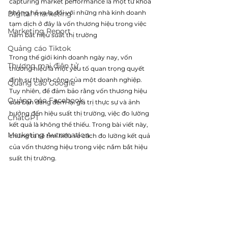
capturing market performance là một từ khoá 
không hề xa lạ đối với những nhà kinh doanh 
Digital marketing
tạm dịch ở đây là 
vốn thương hiệu trong việc 
Marketing Report
nắm bắt hiệu suất thị trường
Quảng cáo Tiktok
Trong thế giới kinh doanh ngày nay, vốn 
Thương mại điện tử
thương hiệu là một yếu tố quan trọng quyết 
định sự thành công của một doanh nghiệp. 
Quảng cáo Google
Tuy nhiên, để đảm bảo rằng vốn thương hiệu 
Quảng cáo Facebook
của bạn đang đem lại giá trị thực sự và ảnh 
hưởng đến hiệu suất thị trường, việc đo lường 
ChatGPT
kết quả là không thể thiếu. Trong bài viết này, 
Marketing Automation
chúng ta sẽ tìm hiểu về cách đo lường kết quả 
của vốn thương hiệu trong việc nắm bắt hiệu 
suất thị trường.