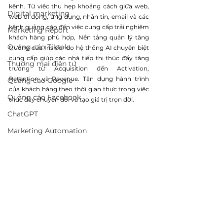
kênh. Từ việc thu hẹp khoảng cách giữa web, 
Digital marketing
web di động, ứng dụng, nhắn tin, email và các 
kênh quảng cáo đến việc cung cấp trải nghiệm 
Marketing Report
khách hàng phù hợp, Nền tảng quản lý tăng 
Quảng cáo Tiktok
trưởng của Insider do hệ thống AI chuyên biệt 
cung cấp giúp các nhà tiếp thị thúc đẩy tăng 
Thương mại điện tử
trưởng từ Acquisition đến Activation, 
Retention và Revenue. Tận dụng hành trình 
Quảng cáo Google
của khách hàng theo thời gian thực trong việc 
Quảng cáo Facebook
thúc đẩy chuyển đổi và tạo giá trị trọn đời.
ChatGPT
Marketing Automation