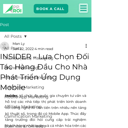
BOOK A CALL
Post
All Posts
Man Ly
All Posts
Jun 22, 2022
4 min read
INSIDER - Lựa Chọn Đối
Dữ liệu (data) Marketing
Tác Hàng Đầu Cho Nhà
Brand Marketing​
Phát Triển Ứng Dụng
Performance Marketing
Mobile
Giải Case Marketing
Insider,
 tổ chức đa quốc gia chuyên tư vấn và 
Mobile App Marketing
hỗ trợ các nhà tiếp thị phát triển kinh doanh 
Affiliate Marketing
với công nghệ AI tiên tiến trên nhiều nền tảng 
kỹ thuật số, trong đó có Mobile App. Thúc đẩy 
Gamification Marketing
tăng trưởng đòi hỏi cung cấp trải nghiệm 
Business Knowledge
khách hàng nhất quán và cá nhân hóa trên các 