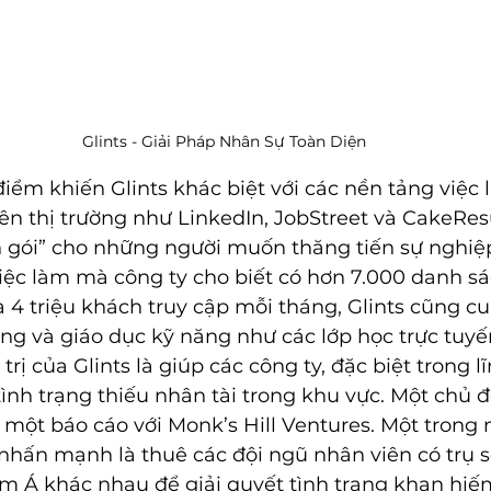
Glints - Giải Pháp Nhân Sự Toàn Diện
iểm khiến Glints khác biệt với các nền tảng việc 
ên thị trường như LinkedIn, JobStreet và CakeRes
n gói” cho những người muốn thăng tiến sự nghiệp
việc làm mà công ty cho biết có hơn 7.000 danh sá
 4 triệu khách truy cập mỗi tháng, Glints cũng cu
ng và giáo dục kỹ năng như các lớp học trực tuyế
trị của Glints là giúp các công ty, đặc biệt trong l
tình trạng thiếu nhân tài trong khu vực. Một chủ 
một báo cáo với Monk’s Hill Ventures. Một trong 
hấn mạnh là thuê các đội ngũ nhân viên có trụ sở
 Á khác nhau để giải quyết tình trạng khan hiếm 