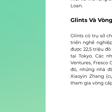
Loan.
Glints Và Vòn
Glints có trụ sở c
triển nghề nghiệ
được 22,5 triệu đô
tại Tokyo. Các n
Ventures, Fresco 
đó, những nhà đầ
Xiaoyin Zhang (c
tham gia vòng cấp