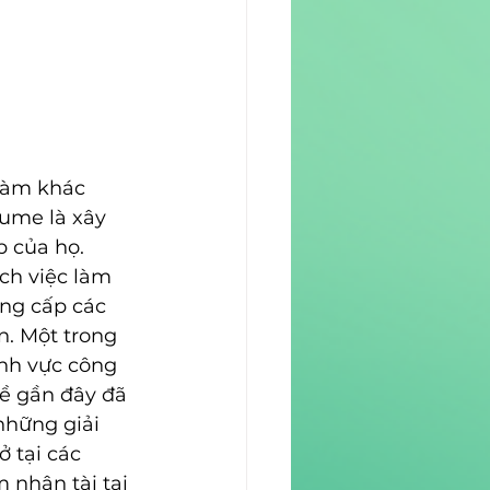
làm khác 
ume là xây 
 của họ. 
ch việc làm 
ng cấp các 
n. Một trong 
ĩnh vực công 
đề gần đây đã 
những giải 
 tại các 
nhân tài tại 