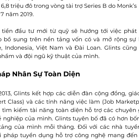
,8 triệu đô trong vòng tài trợ Series B do Monk’s 
 7 năm 2019.
ố tiền đầu tư mới từ quỹ sẽ hướng tới việc phát t
p bổ sung trên nền tảng vốn có và mở rộng sự h
e, Indonesia, Việt Nam và Đài Loan. Glints cũng
hẩm và đội ngũ kỹ thuật của mình.
Pháp Nhân Sự Toàn Diện
13, Glints kết hợp các diễn đàn cộng đồng, giá
t Class) và các tính năng việc làm (Job Marketp
tìm kiếm tài năng toàn diện hỗ trợ các chuyên 
ề nghiệp của mình. Glints tuyên bố đã có hơn bốn
tảng của mình mỗi tháng. Đối với các nhà tuyển
i pháp tuyển dụng hỗ trợ công nghệ mang đến 