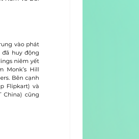
rung vào phát 
 đã huy động 
ings niêm yết 
 Monk’s Hill 
ers. Bên cạnh 
Flipkart) và 
 China) cũng 