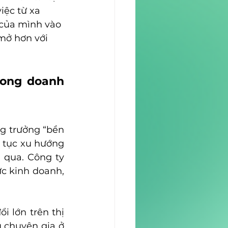
iệc từ xa 
 của mình vào 
mở hơn với 
ong doanh 
g trưởng “bền 
 tục xu hướng 
qua. Công ty 
ực kinh doanh, 
 lớn trên thị 
 chuyên gia ở 