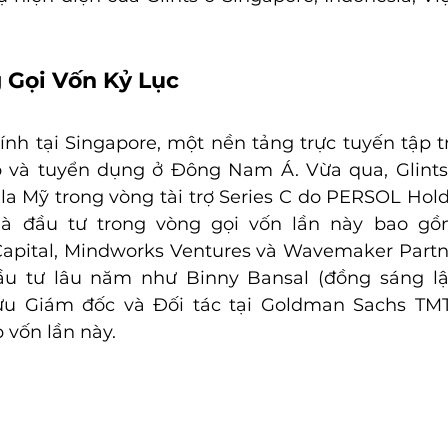
g Gọi Vốn Kỷ Lục
hính tại Singapore, một nền tảng trực tuyến tập t
p và tuyển dụng ở Đông Nam Á. Vừa qua, Glints
 la Mỹ trong vòng tài trợ Series C do PERSOL Hold
hà đầu tư trong vòng gọi vốn lần này bao gồm
Capital, Mindworks Ventures và Wavemaker Partn
u tư lâu năm như Binny Bansal (đồng sáng lập 
ựu Giám đốc và Đối tác tại Goldman Sachs TMT
 vốn lần này.