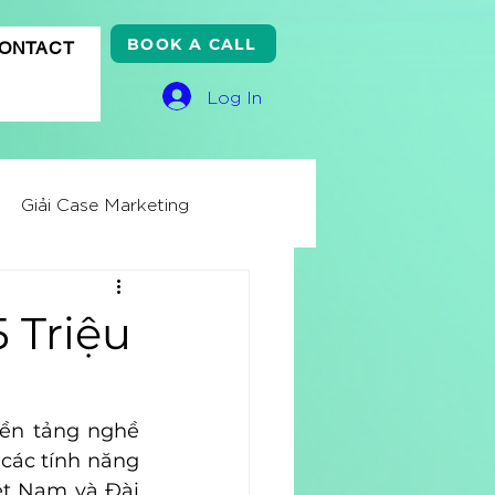
BOOK A CALL
ONTACT
Log In
Giải Case Marketing
ss Knowledge
 Triệu
ử
Quảng cáo Google
nền tảng nghề 
các tính năng 
ệt Nam và Đài 