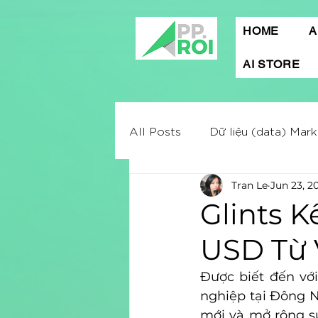
HOME
A
AI STORE
All Posts
Dữ liệu (data) Mark
Tran Le
Jun 23, 2
Mobile App Marketing
A
Glints K
USD Từ 
Digital marketing
Market
Được biết đến với
nghiệp tại Đông N
Quảng cáo Facebook
C
mới và mở rộng sự