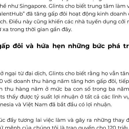
thể như Singapore. Glints cho biết trung tâm làm v
TalentHub” đã tăng gấp đôi hoạt động kinh doanh
ịch. Điều này cũng khiến các nhà tuyển dụng cởi 
 xa trong thời gian gần đây.
gấp đôi và hứa hẹn những bức phá tr
 ngại từ đại dịch, Glints cho biết rằng họ vẫn tăn
0 với doanh thu hàng năm tăng hơn gấp đôi, tiếp
h thu hàng năm ở mức ba con số trong ba năm 
ts thấy được tỷ suất lợi nhuận ở tất cả các lĩnh v
onesia và Việt Nam đã bắt đầu có lợi nhuận.
c đẩy tương lai việc làm và gây ra những thay đổi
sứ mệnh của chúng tôi là trao quyền cho 120 triệu