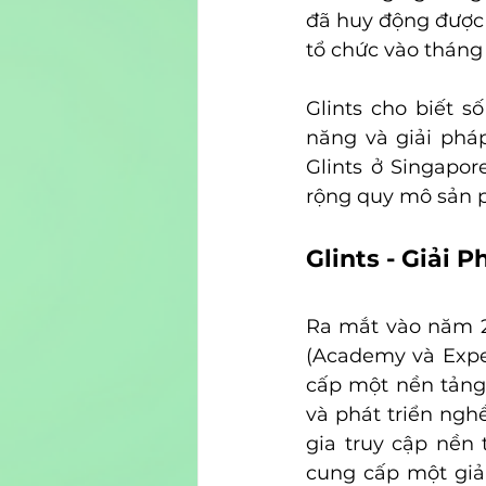
đã huy động được 6
tổ chức vào tháng
Glints cho biết s
năng và giải phá
Glints ở Singapor
rộng quy mô sản p
Glints - Giải 
Ra mắt vào năm 20
(Academy và Exper
cấp một nền tảng 
và phát triển ngh
gia truy cập nền 
cung cấp một giả