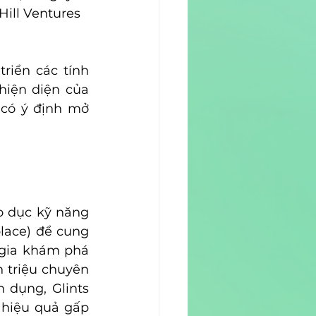
Hill Ventures 
riển các tính 
iện diện của 
 có ý định mở 
o dục kỹ năng 
lace) để cung 
gia khám phá 
 triệu chuyên 
 dụng, Glints 
hiệu quả gấp 