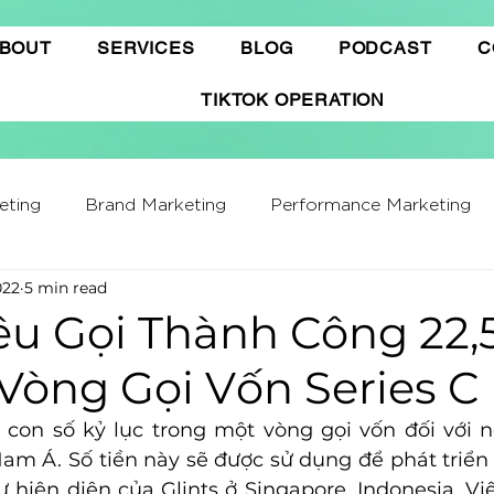
BOUT
SERVICES
BLOG
PODCAST
C
TIKTOK OPERATION
eting
Brand Marketing​
Performance Marketing
022
5 min read
ffiliate Marketing
Gamification Marketing
Busine
êu Gọi Thành Công 22,5
Vòng Gọi Vốn Series C
ing Report
Quảng cáo Tiktok
Thương mại điện t
 con số kỷ lục trong một vòng gọi vốn đối với 
am Á. Số tiền này sẽ được sử dụng để phát triển 
hatGPT
Marketing Automation
 hiện diện của Glints ở Singapore, Indonesia, Vi