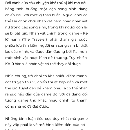
Bối cảnh của câu chuyện khá thú vị khi mở đầu 
bằng tình huống một cặp song sinh đang 
chiến đấu với một vị thần bí ẩn. Người chơi có 
thể lựa chọn chơi nhân vật nam hoặc nhân vật 
nữ trong cặp song sinh, trong khi người còn lại 
sẽ bị bắt giữ. Nhân vật chính trong game - Kẻ 
lữ hành (The Traveler) phải tham gia cuộc 
phiêu lưu tìm kiếm người em song sinh bị thất 
lạc của mình, và được dẫn đường bởi Paimon, 
một sinh vật hoạt hình dễ thương. Tuy nhiên, 
Kẻ lữ hành là nhân vật có thể thay đổi được.
Nhìn chung, trò chơi có khá nhiều điểm mạnh, 
cốt truyện thú vị, chiến thuật hấp dẫn và một 
thế giới tuyệt đẹp để khám phá. Ta có thể nhận 
ra sức hấp dẫn của game đối với đa dạng đối 
tượng game thủ khác nhau chính từ thành 
công mà nó đã đạt được.
Những bình luận tiêu cực duy nhất mà game 
này vấp phải là về mô hình kiếm tiền của nó - 