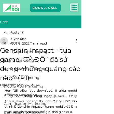
BOOK A CALL
Post
All Posts
Uyen Mac
All Posts
Oct 18, 2022
11 min read
Genshin Impact - tựa
Dữ liệu (data) Marketing
game “TỶ ĐÔ” đã sử
Brand Marketing​
dụng những quảng cáo
Performance Marketing
nào? (P1)
Giải Case Marketing
Updated:
May 16, 2024
Mobile App Marketing
Hơn 125 triệu lượt download, 9 triệu người 
Affiliate Marketing
dùng hoạt động hàng ngày (DAUs - Daily 
Active Users), doanh thu hơn 2.7 tỷ USD. Đó 
Gamification Marketing
chính là Genshin Impact - game mobile đã làm 
Business Knowledge
mưa làm gió trên toàn thế giới thời gian qua. 