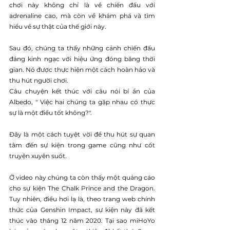
chơi này không chỉ là về chiến đấu với 
adrenaline cao, mà còn về khám phá và tìm 
hiểu về sự thật của thế giới này. 
Sau đó, chúng ta thấy những cảnh chiến đấu 
đáng kinh ngạc với hiệu ứng đóng băng thời 
gian. Nó được thực hiện một cách hoàn hảo và 
thu hút người chơi.
Câu chuyện kết thúc với câu nói bí ẩn của 
Albedo, " Việc hai chúng ta gặp nhau có thực 
sự là một điều tốt không?".
Đây là một cách tuyệt vời để thu hút sự quan 
tâm đến sự kiện trong game cũng như cốt 
truyện xuyên suốt.
Ở video này chúng ta còn thấy một quảng cáo 
cho sự kiện The Chalk Prince and the Dragon. 
Tuy nhiên, điều hơi lạ là, theo trang web chính 
thức của Genshin Impact, sự kiện này đã kết 
thúc vào tháng 12 năm 2020. Tại sao miHoYo 