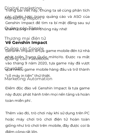
Digital marketing
Trong bài viết này, chúng ta sẽ cùng phân tích 
các chiến lược trong quảng cáo và ASO của 
Marketing Report
Genshin Impact để tìm ra bí mật đằng sau sự 
Quảng cáo Tiktok
thành công nhanh chóng này nhé! 
Thương mại điện tử
Về Genshin Impact
Quảng cáo Google
Genshin Impact là tựa game mobile đến từ nhà 
phát triển Trung Quốc miHoYo. Được ra mắt 
Quảng cáo Facebook
vào tháng 9 năm 2020, tựa game này đã vượt 
ChatGPT
qua nhiều game mobile hàng đầu và trở thành 
“cỗ máy in tiền” thứ thiệt. 
Marketing Automation
Điểm độc đáo về Genshin Impact là tựa game 
này được phát hành trên mọi nền tảng và hoàn 
toàn miễn phí .
Thêm vào đó, trò chơi này khi sử dụng trên PC 
hoặc máy chơi trò chơi điện tử hoàn toàn 
giống như trò chơi trên mobile, đây được coi là 
điểm cộng rất lớn.