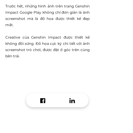
Trước hết, những hình ảnh trên trang Genshin 
Impact Google Play không chỉ đơn giản là ảnh 
screenshot mà là đồ họa được thiết kế đẹp 
mắt.
Creative của Genshin Impact được thiết kế 
không đối xứng. Đồ họa cực kỳ chi tiết với ảnh 
screenshot trò chơi, được đặt ở góc trên cùng 
bên trái.
Bức ảnh trên mô tả Kẻ lữ hành (nhân vật 
chính) trên đỉnh đồi với khunh cảnh thành phố 