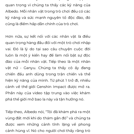
quan trọng vì chúng ta thấy các kỹ năng của 
Albedo. Mỗi nhân vật trong trò chơi đều có các 
kỹ năng và sức mạnh nguyên tố độc đáo, đó 
cũng là điểm hấp dẫn chính của trò chơi.
Hơn nữa, sự kết nối với các nhân vật là điều 
quan trọng hàng đầu đối với một trò chơi nhập 
vai. Đó là lý do tại sao câu chuyện cuộc đời 
luôn là một ý kiến ​​hay để làm nổi bật sự độc 
đáo của mỗi nhân vật. Tiếp theo là một nhân 
vật nữ - Ganyu. Chúng ta thấy cô ấy đang 
chiến đấu anh dũng trong trận chiến và thể 
hiện kỹ năng của mình. Từ phút 1 trở đi, nhiều 
cảnh về thế giới Genshin Impact được mở ra. 
Phần này của video tập trung vào việc khám 
phá thế giới mở bao la này và tận hưởng nó.
Tiếp theo, Albedo nói, “Tôi đã khám phá ra một 
vùng đất mới khi do thám gần đó” và chúng ta 
được xem những cảnh tĩnh lặng về phong 
cảnh hùng vĩ. Nó cho người chơi thấy rằng trò 