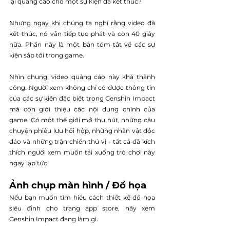
lại quảng cáo cho một sự kiện đã kết thúc?
Nhưng ngay khi chúng ta nghĩ rằng video đã 
kết thúc, nó vẫn tiếp tục phát và còn 40 giây 
nữa. Phần này là một bản tóm tắt về các sự 
kiện sắp tới trong game. 
Nhìn chung, video quảng cáo này khá thành 
công. Người xem không chỉ có được thông tin 
của các sự kiện đặc biệt trong Genshin Impact 
mà còn giới thiệu các nội dung chính của 
game. Có một thế giới mở thu hút, những câu 
chuyện phiêu lưu hồi hộp, những nhân vật độc 
đáo và những trận chiến thú vị - tất cả đã kích 
thích người xem muốn tải xuống trò chơi này 
ngay lập tức.
Ảnh chụp màn hình / Đồ họa
Nếu bạn muốn tìm hiểu cách thiết kế đồ họa 
siêu đỉnh cho trang app store, hãy xem 
Genshin Impact đang làm gì.