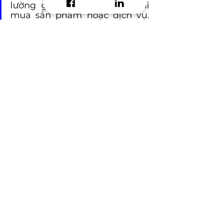
lường giá trị lâu dài sau khi 
mua sản phẩm hoặc dịch vụ. 
Hiện tại, AppROI đang đồng 
hành cùng các đối tác lớn như 
Google, TikTok, Facebook, Cốc 
Cốc, Appsflyer, Adjust, 
CleverTap, Insider... cùng nhiều 
đối tác lớn.
E-mail:
 info@approi.co
Hotline:
 0789.99.66.88
mobile marketing
branding knowledge
data analysis
Brand Marketing​
See All
Recent Posts