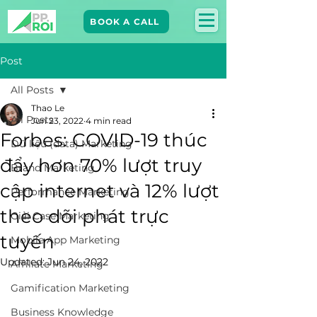
BOOK A CALL
Post
All Posts
Thao Le
All Posts
Jun 23, 2022
4 min read
Forbes: COVID-19 thúc
Dữ liệu (data) Marketing
đẩy hơn 70% lượt truy
Brand Marketing​
cập internet và 12% lượt
Performance Marketing
theo dõi phát trực
Giải Case Marketing
tuyến
Mobile App Marketing
Updated:
Jun 24, 2022
Affiliate Marketing
Gamification Marketing
Business Knowledge