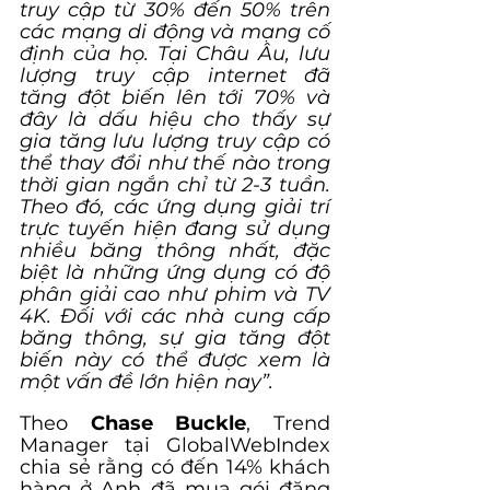
truy cập từ 30% đến 50% trên 
các mạng di động và mạng cố 
định của họ. Tại Châu Âu, lưu 
lượng truy cập internet đã 
tăng đột biến lên tới 70% và 
đây là dấu hiệu cho thấy sự 
gia tăng lưu lượng truy cập có 
thể thay đổi như thế nào trong 
thời gian ngắn chỉ từ 2-3 tuần. 
Theo đó, các ứng dụng giải trí 
trực tuyến hiện đang sử dụng 
nhiều băng thông nhất, đặc 
biệt là những ứng dụng có độ 
phân giải cao như phim và TV 
4K. Đối với các nhà cung cấp 
băng thông, sự gia tăng đột 
biến này có thể được xem là 
một vấn đề lớn hiện nay”.
Theo 
Chase Buckle
, Trend 
Manager tại GlobalWebIndex 
chia sẻ rằng có đến 14% khách 
hàng ở Anh đã mua gói đăng 