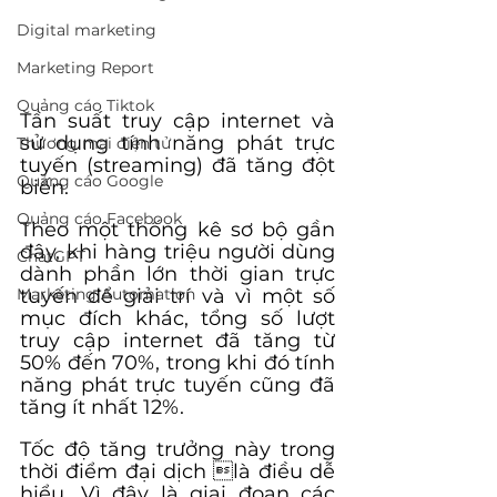
Digital marketing
Marketing Report
Quảng cáo Tiktok
Tần suất truy cập internet và 
sử dụng tính năng phát trực 
Thương mại điện tử
tuyến (streaming) đã tăng đột 
Quảng cáo Google
biến.
Quảng cáo Facebook
Theo một thống kê sơ bộ gần 
đây, khi hàng triệu người dùng 
ChatGPT
dành phần lớn thời gian trực 
Marketing Automation
tuyến để giải trí và vì một số 
mục đích khác, tổng số lượt 
truy cập internet đã tăng từ 
50% đến 70%, trong khi đó tính 
năng phát trực tuyến cũng đã 
tăng ít nhất 12%.
Tốc độ tăng trưởng này trong 
thời điểm đại dịch là điều dễ 
hiểu. Vì đây là giai đoạn các 