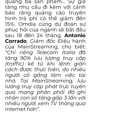
quảng bá sản phẩm... Sự gia 
tăng nhu cầu đi kèm với cảnh 
báo rằng quảng cáo truyền 
hình trả phí có thể giảm đến 
15%. Omdia cũng dự đoán sự 
phục hồi của ngành sẽ bắt đầu 
sau 18 đến 24 tháng. 
Antonio 
Corrado
, Giám đốc Điều hành 
của MainStreaming, cho biết: 
“Chỉ riêng Telecom Italia đã 
tăng 90% lưu lượng truy cập 
(traffic) kể từ khi lệnh giãn 
cách được thực hiện, do nhiều 
người cố gắng làm việc tại 
nhà. Tại MainStreaming, lưu 
lượng truy cập phát trực tuyến 
qua mạng phân phối đã ghi 
nhận con số tăng gấp 3 lần với 
nhiều người xem TV thông qua 
internet hơn”.