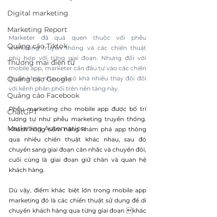
Digital marketing
Marketing Report
Marketer đã quá quen thuộc với phễu 
Quảng cáo Tiktok
marketing truyền thống và các chiến thuật 
phù hợp với từng giai đoạn. Nhưng đối với 
Thương mại điện tử
mobile app, marketer cần đầu tư vào các chiến 
Quảng cáo Google
thuật khác nhau và có khá nhiều thay đổi đối 
với kênh phân phối trên nền tảng này.
Quảng cáo Facebook
Phễu marketing cho mobile app được bố trí 
ChatGPT
tương tự như phễu marketing truyền thống. 
Marketing Automation
Khách hàng tiềm năng khám phá app thông 
qua nhiều chiến thuật khác nhau, sau đó 
chuyển sang giai đoạn cân nhắc và chuyển đổi, 
cuối cùng là giai đoạn giữ chân và quan hệ 
khách hàng.
Dù vậy, điểm khác biệt lớn trong mobile app 
marketing đó là các chiến thuật sử dụng để di 
chuyển khách hàng qua từng giai đoạn khác 