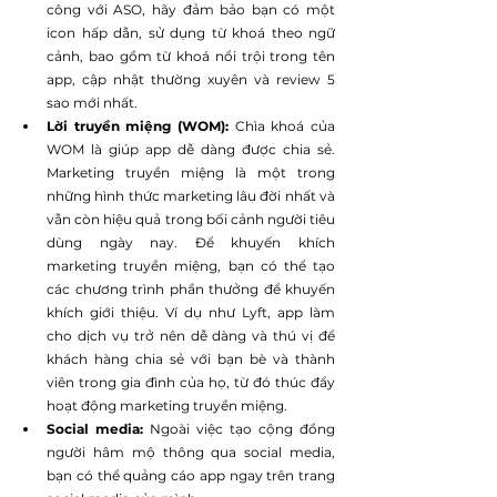
công với ASO, hãy đảm bảo bạn có một 
icon hấp dẫn, sử dụng từ khoá theo ngữ 
cảnh, bao gồm từ khoá nổi trội trong tên 
app, cập nhật thường xuyên và review 5 
sao mới nhất.
Lời truyền miệng (WOM): 
Chìa khoá của 
WOM là giúp app dễ dàng được chia sẻ. 
Marketing truyền miệng là một trong 
những hình thức marketing lâu đời nhất và 
vẫn còn hiệu quả trong bối cảnh người tiêu 
dùng ngày nay. Để khuyến khích 
marketing truyền miệng, bạn có thể tạo 
các chương trình phần thưởng để khuyến 
khích giới thiệu. Ví dụ như Lyft, app làm 
cho dịch vụ trở nên dễ dàng và thú vị để 
khách hàng chia sẻ với bạn bè và thành 
viên trong gia đình của họ, từ đó thúc đẩy 
hoạt động marketing truyền miệng.
Social media: 
Ngoài việc tạo cộng đồng 
người hâm mộ thông qua social media, 
bạn có thể quảng cáo app ngay trên trang 