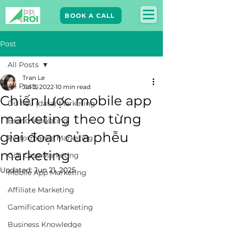
BOOK A CALL
Post
All Posts
Tran Le
All Posts
Jul 3, 2022
10 min read
Chiến lược mobile app
Dữ liệu (data) Marketing
marketing theo từng
Brand Marketing​
giai đoạn của phễu
Performance Marketing
marketing
Giải Case Marketing
Updated:
Jun 21, 2025
Mobile App Marketing
Affiliate Marketing
Gamification Marketing
Business Knowledge