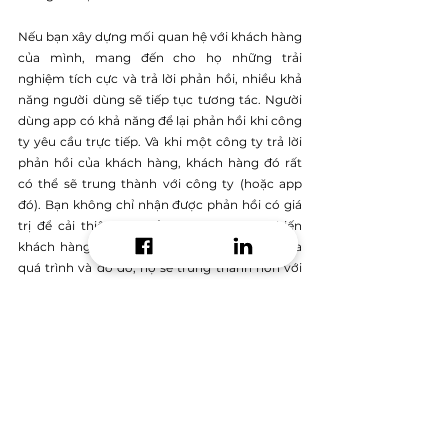
Nếu bạn xây dựng mối quan hệ với khách hàng 
của mình, mang đến cho họ những trải 
nghiệm tích cực và trả lời phản hồi, nhiều khả 
năng người dùng sẽ tiếp tục tương tác. Người 
dùng app có khả năng để lại phản hồi khi công 
ty yêu cầu trực tiếp. Và khi một công ty trả lời 
phản hồi của khách hàng, khách hàng đó rất 
có thể sẽ trung thành với công ty (hoặc app 
đó). Bạn không chỉ nhận được phản hồi có giá 
trị để cải thiện app của mình mà còn khiến 
khách hàng cảm thấy mình là một phần của 
quá trình và do đó, họ sẽ trung thành hơn với 
công ty và app của bạn.