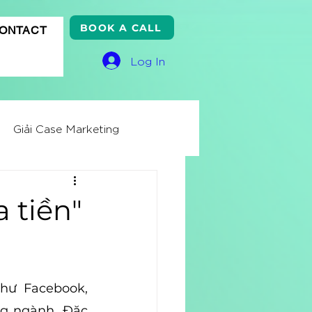
BOOK A CALL
ONTACT
Log In
Giải Case Marketing
ss Knowledge
a tiền"
ử
Quảng cáo Google
hư Facebook, 
ng ngành. Đặc 