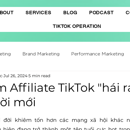
BOUT
SERVICES
BLOG
PODCAST
C
TIKTOK OPERATION
eting
Brand Marketing​
Performance Marketing
c
Jul 26, 2024
5 min read
ffiliate Marketing
Gamification Marketing
Busine
 Affiliate TikTok "hái r
ời mới
ing Report
Quảng cáo Tiktok
Thương mại điện t
ổi đời khiêm tốn hơn các mạng xã hội khác n
hatGPT
Marketing Automation
g hiện đang trở thành một tên tuổi cực hot tro