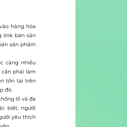
vào hàng hóa 
 link bán sản 
 bán sản phẩm 
c càng nhiều 
cần phải làm 
 tồn tại trên 
p đó.
hổng lồ và đa 
 biệt, người 
ười yêu thích 
yên.