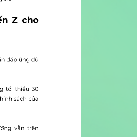
ến Z cho 
ần đáp ứng đủ 
 tối thiểu 30 
hính sách của 
ớng vẫn trên 