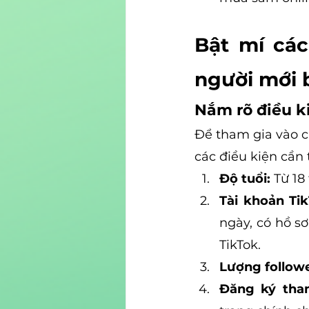
Bật mí các
người mới 
Nắm rõ điều ki
Để tham gia vào ch
các điều kiện cần 
Độ tuổi:
 Từ 18 
Tài khoản Tik
ngày, có hồ s
TikTok.
Lượng followe
Đăng ký tham