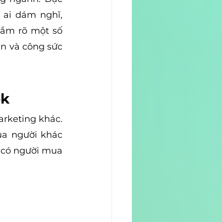
 ai dám nghĩ, 
ắm rõ một số 
n và công sức 
ok
arketing khác. 
a người khác 
 có người mua 