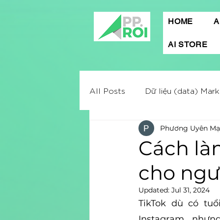
HOME
A
AI STORE
All Posts
Dữ liệu (data) Mark
Phương Uyên Mạ
Mobile App Marketing
A
Cách làm
cho ngư
Digital marketing
Market
Updated:
Jul 31, 2024
TikTok dù có tu
Quảng cáo Facebook
C
Instagram,...nhưn