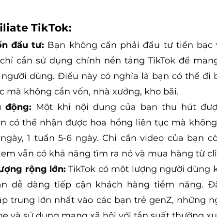
iliate TikTok:
n đầu tư:
 Bạn không cần phải đầu tư tiền bạc 
 chỉ cần sử dụng chính nền tảng TikTok để mang
người dùng. Điều này có nghĩa là bạn có thể đi
c mà không cần vốn, nhà xưởng, kho bãi.
 động:
 Một khi nội dung của bạn thu hút đượ
n có thể nhận được hoa hồng liên tục mà không 
 ngày, 1 tuần 5-6 ngày. Chỉ cần video của bạn còn
xem vẫn có khả năng tìm ra nó và mua hàng từ cli
tượng rộng lớn:
 TikTok có một lượng người dùng k
ạn dễ dàng tiếp cận khách hàng tiềm năng. Đặc
ập trung lớn nhất vào các bạn trẻ genZ, những ng
e và sử dụng mạng xã hội với tần suất thường xu