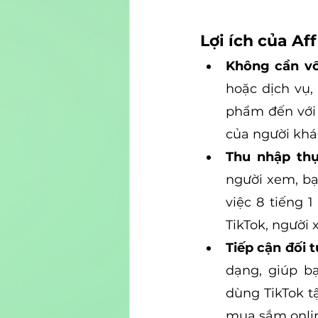
Lợi ích của Aff
Không cần vố
hoặc dịch vụ,
phẩm đến với 
của người khá
Thu nhập thụ
người xem, bạ
việc 8 tiếng 1
TikTok, người 
Tiếp cận đối 
dạng, giúp b
dùng TikTok t
mua sắm onlin