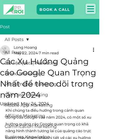
BOOK A CALL
Post
All Posts
Long Hoang
All Posts
May 22, 2024
7 min read
Các Xu Hướng Quảng
Dữ liệu (data) Marketing
cáo Google Quan Trọng
Brand Marketing​
Nhất để theo dõi trong
Performance Marketing
năm 2024
Giải Case Marketing
Updated:
May 24, 2024
Mobile App Marketing
Khi chúng ta điều hướng trong cảnh quan 
Affiliate Marketing
động của Google vào năm 2024, có một số xu 
hướng quảng cáo Google quan trọng có khả 
Gamification Marketing
năng hình thành tương lai của quảng cáo trực 
Business Knowledge
tuyến. Hãy khám phá chi tiết về các xu hướng 