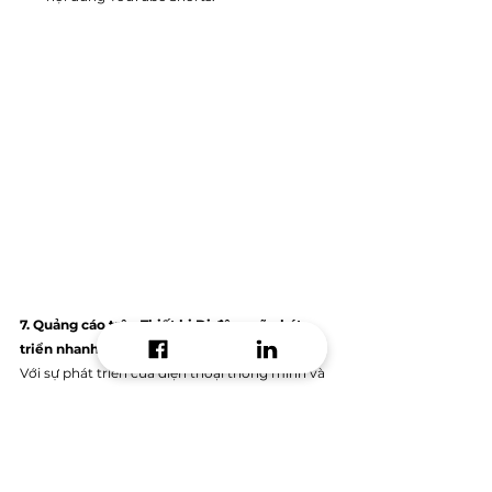
7. Quảng cáo trên Thiết bị Di động sẽ phát 
triển nhanh hơn
Với sự phát triển của điện thoại thông minh và 
internet tốc độ cao, người dùng đang dành 
nhiều thời gian hơn trên thiết bị di động của 
họ. Điều này đã dẫn đến một sự gia tăng về 
quảng cáo trên thiết bị di động khi các doanh 