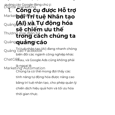
quảng cáo Google đáng chú ý:
Digital marketing
Công cụ được Hỗ trợ 
bởi Trí tuệ Nhân tạo 
Marketing Report
(AI) và Tự động hóa 
Quảng cáo Tiktok
sẽ chiếm ưu thế 
Thương mại điện tử
trong cách chúng ta 
quảng cáo 
Quảng cáo Google
Trí tuệ nhân tạo (AI) đang nhanh chóng 
Quảng cáo Facebook
biến đổi các ngành công nghiệp khác 
ChatGPT
nhau, và Google Ads cũng không phải 
là ngoại lệ. 
Marketing Automation
Chúng ta có thể mong đợi thấy các 
tính năng tự động hóa được nâng cao 
bằng trí tuệ nhân tạo, cho phép quản lý 
chiến dịch hiệu quả hơn và tối ưu hóa 
thời gian thực.