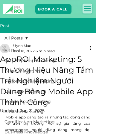
BOOK A CALL
Post
All Posts
Uyen Mac
All Posts
Oct 10, 2022
6 min read
AppROI Marketing: 5
Dữ liệu (data) Marketing
Thương Hiệu Nâng Tầm
Brand Marketing​
Trải Nghiệm Người
Performance Marketing
Dùng Bằng Mobile App
Giải Case Marketing
Thành Công
Mobile App Marketing
Updated:
Jun 21, 2025
Affiliate Marketing
Mobile app đang tạo ra những tác động đáng 
Gamification Marketing
kể trên thị trường. Với sự gia tăng của 
smartphone, người dùng đang mong đợi 
Business Knowledge