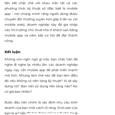
liên kết chặt chẽ với nhau trên tất cả các 
phương thức kỹ thuật số (đặc biệt là mobile 
app - nơi chứng minh rằng người dùng được 
chuyển đổi thường xuyên hơn gấp 6 lần so với 
mobile web), doanh nghiệp này đã gia nhập 
vào thị trường cho thuê nhà ở khách sạn bằng 
mobile app và nắm bắt cơ hội để đạt thành 
công.
Kết luận
Không còn nghi ngờ gì nữa, bạn chắc hẳn đã 
nghe đi nghe lại nhiều lần: các doanh nghiệp 
ngày nay cần mobile app để phát triển mạnh 
mẽ hơn. Nhưng làm thế nào để bạn làm điều 
đó nếu không có nền tảng kỹ thuật? Ai sẽ xây 
dựng nó? Bạn nên sử dụng nền tảng nào? Nó 
có giá bao nhiêu?
Bước đầu tiên chính là xác định nhu cầu kinh 
doanh của bạn một cách rõ ràng. End user của 
bạn là ai? Vấn đề bạn đang giải quyết cho họ là 