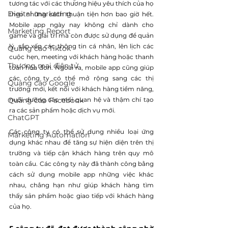
tương tác với các thương hiệu yêu thích của họ 
Digital marketing
theo những cách thuận tiện hơn bao giờ hết. 
Mobile app ngày nay không chỉ dành cho 
Marketing Report
game và giải trí mà còn được sử dụng để quản 
lý, sắp xếp các thông tin cá nhân, lên lịch các 
Quảng cáo Tiktok
cuộc hẹn, meeting với khách hàng hoặc thanh 
Thương mại điện tử
toán hóa đơn. Ngoài ra, mobile app cũng giúp 
các công ty có thể mở rộng sang các thị 
Quảng cáo Google
trường mới, kết nối với khách hàng tiềm năng, 
Quảng cáo Facebook
nuôi dưỡng các mối quan hệ và thậm chí tạo 
ra các sản phẩm hoặc dịch vụ mới.
ChatGPT
Các công ty có thể sử dụng nhiều loại ứng 
Marketing Automation
dụng khác nhau để tăng sự hiện diện trên thị 
trường và tiếp cận khách hàng trên quy mô 
toàn cầu. Các công ty này đã thành công bằng 
cách sử dụng mobile app những việc khác 
nhau, chẳng hạn như giúp khách hàng tìm 
thấy sản phẩm hoặc giao tiếp với khách hàng 
của họ.