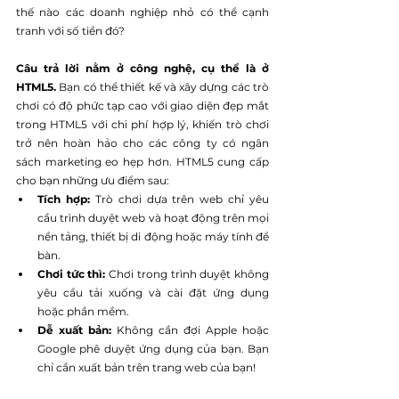
thế nào các doanh nghiệp nhỏ có thể cạnh 
tranh với số tiền đó?
Câu trả lời nằm ở công nghệ, cụ thể là ở 
HTML5. 
Bạn có thể thiết kế và xây dựng các trò 
chơi có độ phức tạp cao với giao diện đẹp mắt 
trong HTML5 với chi phí hợp lý, khiến trò chơi 
trở nên hoàn hảo cho các công ty có ngân 
sách marketing eo hẹp hơn. HTML5 cung cấp 
cho bạn những ưu điểm sau:
Tích hợp: 
Trò chơi dựa trên web chỉ yêu 
cầu trình duyệt web và hoạt động trên mọi 
nền tảng, thiết bị di động hoặc máy tính để 
bàn.
Chơi tức thì:
 Chơi trong trình duyệt không 
yêu cầu tải xuống và cài đặt ứng dụng 
hoặc phần mềm.
Dễ xuất bản: 
Không cần đợi Apple hoặc 
Google phê duyệt ứng dụng của bạn. Bạn 
chỉ cần xuất bản trên trang web của bạn!