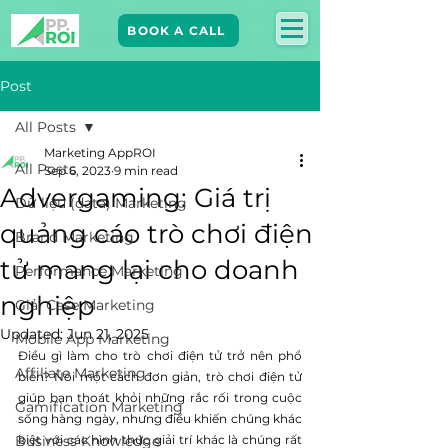
BOOK A CALL
Post
All Posts
Marketing AppROI
All Posts
Sep 6, 2023
9 min read
Advergaming: Giá trị
Dữ liệu (data) Marketing
quảng cáo trò chơi điện
Brand Marketing​
tử mang lại cho doanh
Performance Marketing
nghiệp
Giải Case Marketing
Updated:
Jun 21, 2025
Mobile App Marketing
Điều gì làm cho trò chơi điện tử trở nên phổ 
Affiliate Marketing
biến? Nói một cách đơn giản, trò chơi điện tử 
giúp bạn thoát khỏi những rắc rối trong cuộc 
Gamification Marketing
sống hàng ngày, nhưng điều khiến chúng khác 
Business Knowledge
biệt với các hình thức giải trí khác là chúng rất 