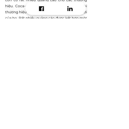
hiệu. Coca-Cola, Sony và Visa chỉ là một vài 
thương hiệu mà bạn có thể thấy trong trò chơi 
của họ. Rất nhiều quảng cáo được kết hợp một 
cách tinh tế ở những nơi mà các cầu thủ của 
họ đã được đào tạo để xem quảng cáo trong 
các trận đấu bóng đá. Điều đó có nghĩa là nó 
không có vẻ xâm lấn hoặc kỳ quặc, nhưng 
thông điệp vẫn được truyền tải.
Chex Quest
PC Gamer coi đây là 'trò chơi quảng cáo thành 
công nhất từ ​​trước đến nay' và nó có một 