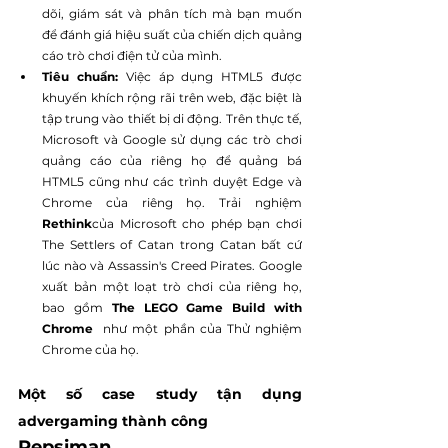
dõi, giám sát và phân tích mà bạn muốn 
để đánh giá hiệu suất của chiến dịch quảng 
cáo trò chơi điện tử của mình.
Tiêu chuẩn:
 Việc áp dụng HTML5 được 
khuyến khích rộng rãi trên web, đặc biệt là 
tập trung vào thiết bị di động. Trên thực tế, 
Microsoft và Google sử dụng các trò chơi 
quảng cáo của riêng họ để quảng bá 
HTML5 cũng như các trình duyệt Edge và 
Chrome của riêng họ. Trải nghiệm 
Rethink
của Microsoft cho phép bạn chơi 
The Settlers of Catan trong Catan bất cứ 
lúc nào và Assassin's Creed Pirates. Google 
xuất bản một loạt trò chơi của riêng họ, 
bao gồm 
The LEGO Game Build with 
Chrome 
 như một phần của Thử nghiệm 
Chrome của họ.
Một số case study tận dụng 
advergaming thành công
Pepsiman