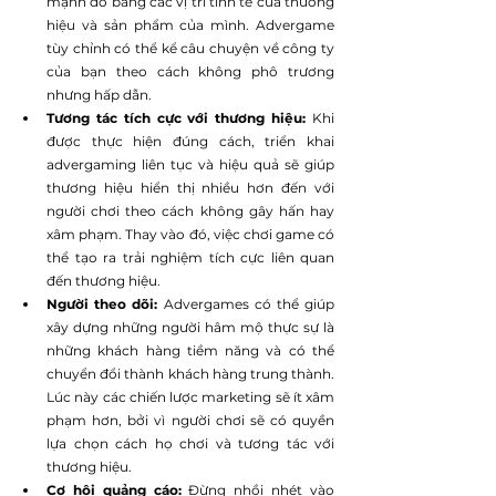
mạnh đó bằng các vị trí tinh tế của thương 
hiệu và sản phẩm của mình. Advergame 
tùy chỉnh có thể kể câu chuyện về công ty 
của bạn theo cách không phô trương 
nhưng hấp dẫn.
Tương tác tích cực với thương hiệu: 
Khi 
được thực hiện đúng cách, triển khai 
advergaming liên tục và hiệu quả sẽ giúp 
thương hiệu hiển thị nhiều hơn đến với 
người chơi theo cách không gây hấn hay 
xâm phạm. Thay vào đó, việc chơi game có 
thể tạo ra trải nghiệm tích cực liên quan 
đến thương hiệu.
Người theo dõi:
 Advergames có thể giúp 
xây dựng những người hâm mộ thực sự là 
những khách hàng tiềm năng và có thể 
chuyển đổi thành khách hàng trung thành. 
Lúc này các chiến lược marketing sẽ ít xâm 
phạm hơn, bởi vì người chơi sẽ có quyền 
lựa chọn cách họ chơi và tương tác với 
thương hiệu.
Cơ hội quảng cáo: 
Đừng nhồi nhét vào 