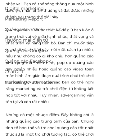
nhập vai. Bạn có thể sống thông qua một hình 
Digital marketing
đại diện, nhận phần thưởng và đạt được những 
thành tựu trong thế giới này.
Marketing Report
Quảng cáo Tiktok
Trò chơi điện tử được thiết kế để giữ bạn luôn ở 
trạng thái vui vẻ giữa hạnh phúc, thất vọng và 
Thương mại điện tử
phát triển kỹ năng tiến bộ. Bạn chỉ muốn tiếp 
tục chơi và chơi. Vì vậy, nói một cách tự nhiên, 
Quảng cáo Google
hầu như không có gì khó chịu hơn quảng cáo 
Quảng cáo Facebook
phủ rộng trên màn hình, pop-up quảng cáo 
gây phiền nhiễu hoặc quảng cáo video toàn 
ChatGPT
màn hình làm gián đoạn quá trình chơi trò chơi 
Marketing Automation
của bạn. Đó là lý do tại sao bạn có thể nghĩ 
rằng marketing và trò chơi điện tử không kết 
hợp tốt với nhau. Tuy nhiên, advergaming vẫn 
tồn tại và còn rất nhiều.
Nhưng có một nhược điểm. Đây không chỉ là 
những quảng cáo trung bình của bạn. Chúng 
tinh tế hơn thế và trò chơi quảng cáo tốt nhất 
thực sự là một trò chơi tương tác, có thể chơi 