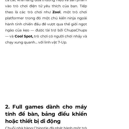
vào trò chơi điện tử yêu thích của bạn. Tiếp 
theo là các trò chơi như 
Zool
, một trò chơi 
platformer trong đó một chú kiến ninja ngoài 
hành tinh chiến đấu để vượt qua thế giới ngọt 
ngào của kẹo — được tài trợ bởi ChupaChups 
— và 
Cool Spot,
 trò chơi có người chơi nhảy và 
chạy xung quanh… với linh vật 7-Up.
2. Full games dành cho máy 
tính để bàn, bảng điều khiển 
hoặc thiết bị di động
Chuỗi nhà hàng Chipotle đã phát hành một trò 