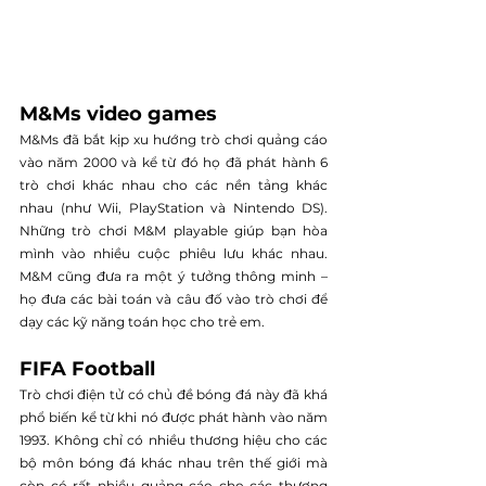
M&Ms video games
M&Ms đã bắt kịp xu hướng trò chơi quảng cáo 
vào năm 2000 và kể từ đó họ đã phát hành 6 
trò chơi khác nhau cho các nền tảng khác 
nhau (như Wii, PlayStation và Nintendo DS). 
Những trò chơi M&M playable giúp bạn hòa 
mình vào nhiều cuộc phiêu lưu khác nhau. 
M&M cũng đưa ra một ý tưởng thông minh – 
họ đưa các bài toán và câu đố vào trò chơi để 
dạy các kỹ năng toán học cho trẻ em.
FIFA Football
Trò chơi điện tử có chủ đề bóng đá này đã khá 
phổ biến kể từ khi nó được phát hành vào năm 
1993. Không chỉ có nhiều thương hiệu cho các 
bộ môn bóng đá khác nhau trên thế giới mà 
còn có rất nhiều quảng cáo cho các thương 