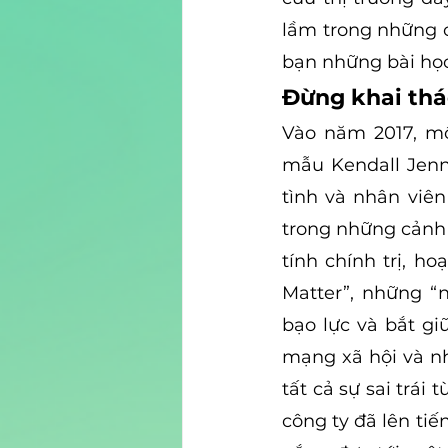
lầm trong những c
bạn những bài học
Đừng khai thá
Vào năm 2017, mộ
mẫu Kendall Jenne
tình và nhân viên
trong những cảnh s
tính chính trị, h
Matter”, những “n
bạo lực và bắt gi
mạng xã hội và nh
tất cả sự sai trái
công ty đã lên tiế