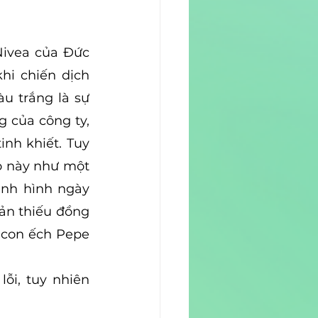
ivea của Đức 
i chiến dịch 
u trắng là sự 
 của công ty, 
h khiết. Tuy 
 này như một 
nh hình ngày 
ản thiếu đồng 
con ếch Pepe 
ỗi, tuy nhiên 