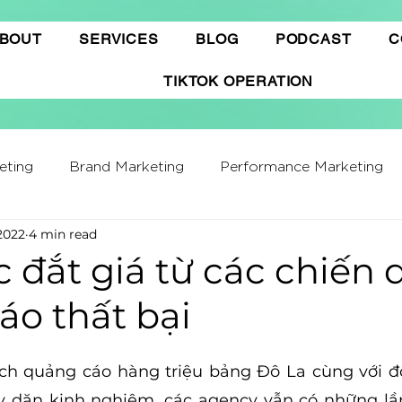
BOUT
SERVICES
BLOG
PODCAST
C
TIKTOK OPERATION
eting
Brand Marketing​
Performance Marketing
 2022
4 min read
ffiliate Marketing
Gamification Marketing
Busine
c đắt giá từ các chiến 
áo thất bại
ing Report
Quảng cáo Tiktok
Thương mại điện t
ch quảng cáo hàng triệu bảng Đô La cùng với độ
hatGPT
Marketing Automation
y dặn kinh nghiệm, các agency vẫn có những lần