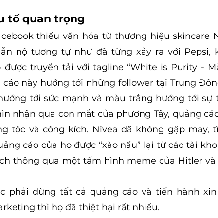
u tố quan trọng
cebook thiếu văn hóa từ thương hiệu skincare N
n nộ tương tự như đã từng xảy ra với Pepsi, kh
được truyền tải với tagline “White is Purity - Mà
g cáo này hướng tới những follower tại Trung Đông
ớng tới sức mạnh và màu trắng hướng tới sự tin
hìn nhận qua con mắt của phương Tây, quảng cáo
g tộc và công kích. Nivea đã không gặp may, tì
uảng cáo của họ được “xào nấu” lại từ các tài kho
ịch thông qua một tấm hình meme của Hitler và 
c phải dừng tất cả quảng cáo và tiến hành xin l
keting thì họ đã thiệt hại rất nhiều.