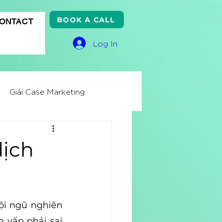
BOOK A CALL
ONTACT
Log In
Giải Case Marketing
ss Knowledge
dịch
ử
Quảng cáo Google
i ngũ nghiên 
 vấp phải sai 