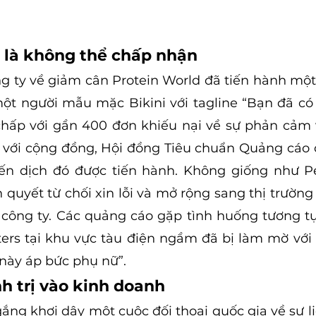
là không thể chấp nhận
g ty về giảm cân Protein World đã tiến hành một 
t người mẫu mặc Bikini với tagline “Bạn đã có 
chấp với gần 400 đơn khiếu nại về sự phản cảm 
 với cộng đồng, Hội đồng Tiêu chuẩn Quảng cáo 
ến dịch đó được tiến hành. Không giống như Pep
 quyết từ chối xin lỗi và mở rộng sang thị trường 
a công ty. Các quảng cáo gặp tình huống tương tự
ters tại khu vực tàu điện ngầm đã bị làm mờ với 
 này áp bức phụ nữ”.
h trị vào kinh doanh
gắng khơi dậy một cuộc đối thoại quốc gia về sự l