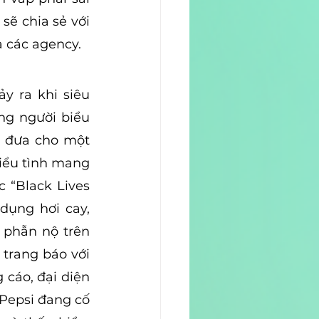
ẽ chia sẻ với 
a các agency.
 ra khi siêu 
g người biểu 
 đưa cho một 
iểu tình mang 
 “Black Lives 
dụng hơi cay, 
 phẫn nộ trên 
trang báo với 
cáo, đại diện 
Pepsi đang cố 