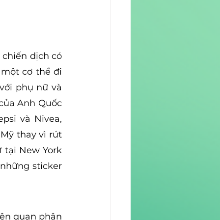
chiến dịch có 
một cơ thể đi 
với phụ nữ và 
của Anh Quốc 
si và Nivea, 
Mỹ thay vì rút 
 tại New York 
những sticker 
iên quan phân 