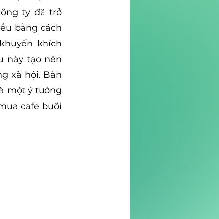
ông ty đã trở 
iều bằng cách 
khuyến khích 
u này tạo nên 
g xã hội. Bàn 
à một ý tưởng 
mua cafe buổi 