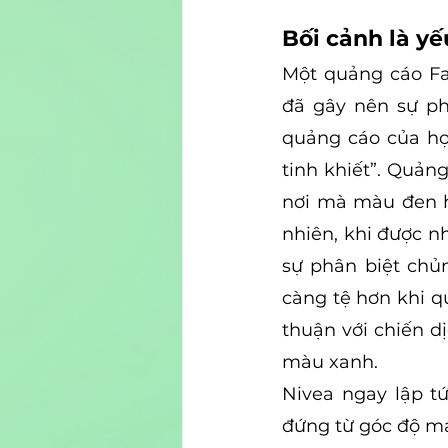
Bối cảnh là yế
Một quảng cáo Fa
đã gây nên sự phẫ
quảng cáo của họ 
tinh khiết”. Quản
nơi mà màu đen hư
nhiên, khi được n
sự phân biệt chủn
càng tệ hơn khi q
thuận với chiến d
màu xanh.
Nivea ngay lập tứ
đứng từ góc độ mar