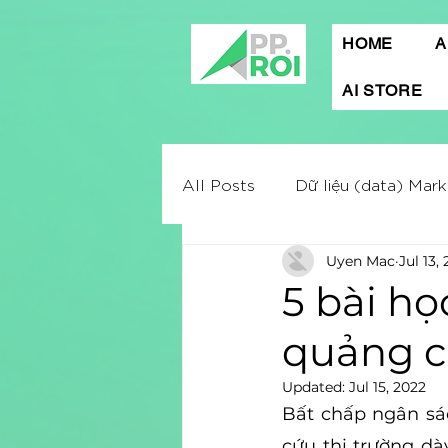
HOME
A
AI STORE
All Posts
Dữ liệu (data) Mark
Uyen Mac
Jul 13,
Mobile App Marketing
A
5 bài họ
quảng c
Digital marketing
Market
Updated:
Jul 15, 2022
Bất chấp ngân sá
Quảng cáo Facebook
C
cứu thị trường dà