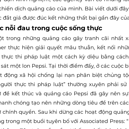
hiến dịch quảng cáo của mình. Bài viết dưới đây s
 đắt giá được đúc kết những thất bại gần đây củ
c nỗi đau trong cuộc sống thực
t trong những quảng cáo gây tranh cãi nhất xảy
r thực hiện giải quyết mâu thuẫn, kết nối nhữn
 thực thi pháp luật một cách kỳ diệu bằng cách
át một lon Pepsi. Tại thời điểm đấy, ở các cuộc b
oạt động xã hội chống lại nạn phân biệt chủng tộc
gười thực thi pháp luật” thường xuyên phải sử 
ữ để kết thúc và quảng cáo Pepsi đã gây nên sự
anh chóng tạo nên những dòng tiêu đề trên các 
 từ chính quyền. Sau khi dừng các hoạt động quảng 
ng trong một buổi tuyên bố với Associated Press: “