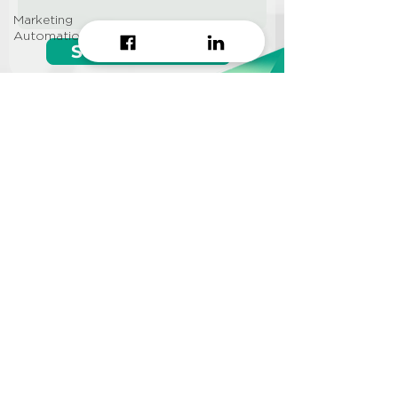
Marketing
Automation
Start growing!
Seeking a
Growth Hacking
Agency to work with?
CONTACT US
Info@approi.co
(+84)
799 99 66 88
No. 457 Nguyen Dinh Chieu
St., Ward 5, District 3, HCMC
©2022 AppROI Ltd. All right reserved