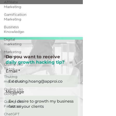
Affiliate
Marketing
Gamification
Marketing
Business
Knowledge
Digital
marketing
Marketing
Report
Do you want to receive
daily growth hacking tip?
Quảng cáo
Tiktok
Email
Thương
mại điện tử
Quảng cáo
Message
Google
Quảng cáo
Facebook
ChatGPT