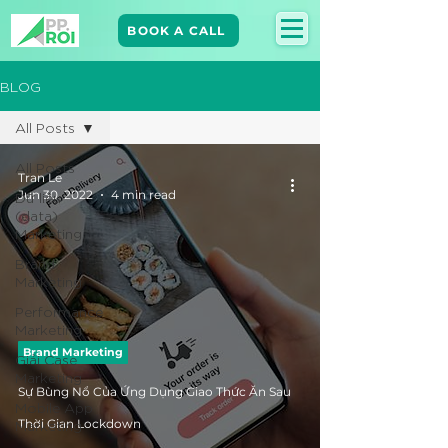
BOOK A CALL
BLOG
All Posts
All Posts
Tran Le
Jun 30, 2022
4 min read
Dữ liệu
(data)
Marketing
Brand
Marketing​
Performance
Marketing
Brand Marketing​
Giải Case
Marketing
Sự Bùng Nổ Của Ứng Dụng Giao Thức Ăn Sau
Mobile App
Marketing
Thời Gian Lockdown