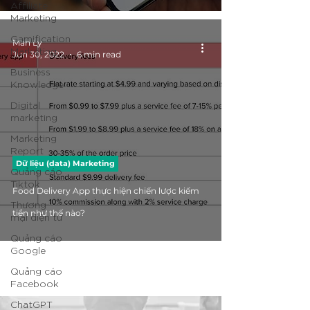
Affiliate
Marketing
Gamification
Man Ly
Marketing
Jun 30, 2022
6 min read
Business
Knowledge
Digital
marketing
Marketing
Report
Dữ liệu (data) Marketing
Quảng cáo
Tiktok
Food Delivery App thực hiện chiến lược kiếm
Thương
tiền như thế nào?
mại điện tử
Quảng cáo
Google
Quảng cáo
Facebook
ChatGPT