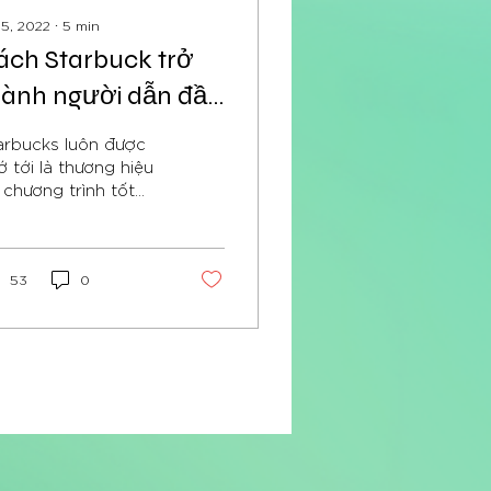
 5, 2022
∙
5
min
ách Starbuck trở
hành người dẫn đầu
hi nhắc đến
arbucks luôn được
ustomer Loyalty
ớ tới là thương hiệu
 chương trình tốt
1)
ất Khi nhắc về
stomer Loyalty
ogram
53
0