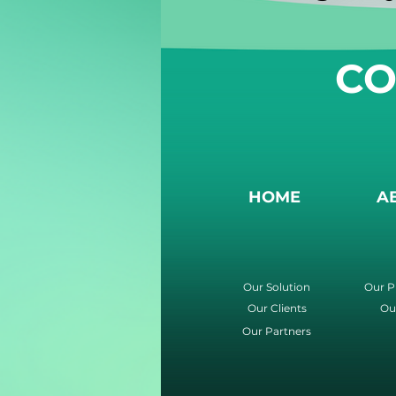
CO
HOME
A
Our Solution
Our P
Our Clients
Ou
Our Partners