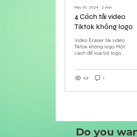
May 10, 2024
∙
2
min
4 Cách tải video
Tiktok không logo
Video Eraser tải video
Tiktok không logo Một
cách để loại bỏ logo
trên video TikTok của
bạn là tự chỉnh sửa nó.
Phương pháp này đơn
giản...
69
1
Do you wan