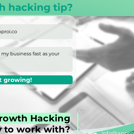
h hacking tip?
t growing!
rowth Hacking
 to work with?
Info@approi