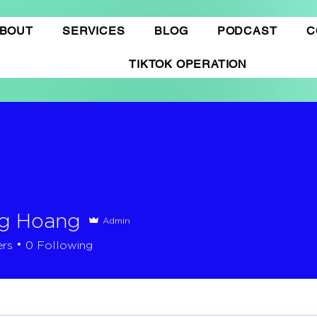
BOUT
SERVICES
BLOG
PODCAST
C
TIKTOK OPERATION
g Hoang
Admin
ers
0
Following