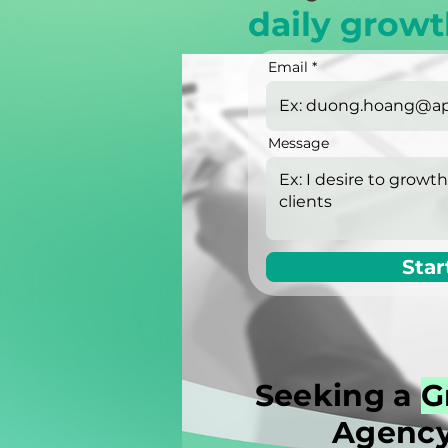
daily growt
Email
Message
Star
Seeking a
G
Agency