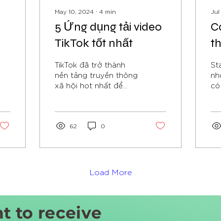
May 10, 2024
∙
4
min
Jul
5 Ứng dụng tải video
C
TikTok tốt nhất
t
k
TikTok đã trở thành
St
C
nền tảng truyền thông
nh
xã hội hot nhất để
có
(P
chia sẻ video ngắn. Với
nh
hơn 1 tỷ người dùng
Cu
hàng tháng, TikTok là
pr
nơi bạn có...
62
0
Load More
t to receive