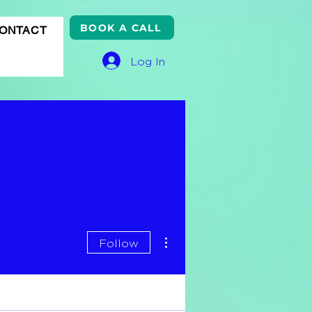
BOOK A CALL
ONTACT
Log In
More actions
Follow