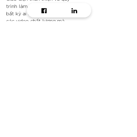
trình làm việc đơn giản giúp
bất kỳ ai cũng có thể tạo ra
các video chất lượng mà
không cần kinh nghiệm làm
video trước đó.
Do you want to receive
daily growth hacking tip?
Email
Message