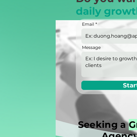
daily growt
Email
Message
Star
Seeking a
G
Agency