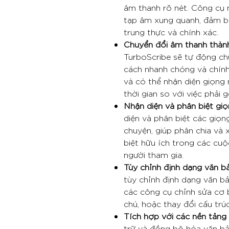
âm thanh rõ nét. Công cụ 
tạp âm xung quanh, đảm b
trung thực và chính xác.
Chuyển đổi âm thanh thàn
TurboScribe sẽ tự động c
cách nhanh chóng và chính
và có thể nhận diện giọng 
thời gian so với việc phải g
Nhận diện và phân biệt giọ
diện và phân biệt các giọ
chuyện, giúp phân chia và 
biệt hữu ích trong các cu
người tham gia.
Tùy chỉnh định dạng văn b
tùy chỉnh định dạng văn b
các công cụ chỉnh sửa cơ 
chú, hoặc thay đổi cấu trúc
Tích hợp với các nền tảng
trữ và đồng bộ hóa văn b