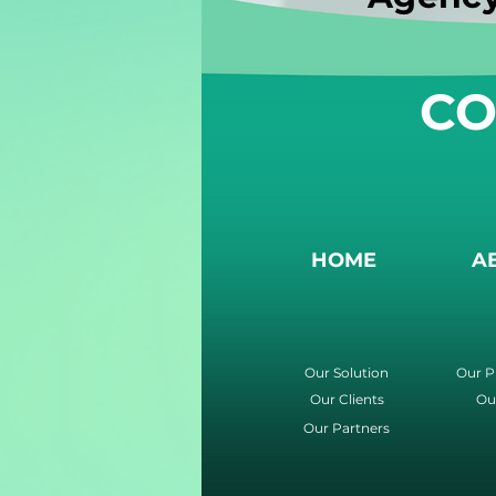
CO
HOME
A
Our Solution
Our P
Our Clients
Ou
Our Partners