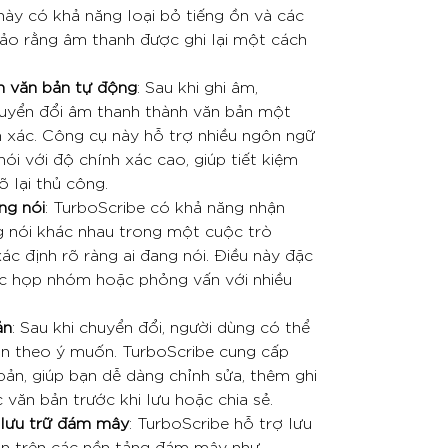
này có khả năng loại bỏ tiếng ồn và các
ảo rằng âm thanh được ghi lại một cách
h văn bản tự động
: Sau khi ghi âm,
huyển đổi âm thanh thành văn bản một
 xác. Công cụ này hỗ trợ nhiều ngôn ngữ
nói với độ chính xác cao, giúp tiết kiệm
õ lại thủ công.
ng nói
: TurboScribe có khả năng nhận
ng nói khác nhau trong một cuộc trò
xác định rõ ràng ai đang nói. Điều này đặc
ộc họp nhóm hoặc phỏng vấn với nhiều
ản
: Sau khi chuyển đổi, người dùng có thể
ản theo ý muốn. TurboScribe cung cấp
bản, giúp bạn dễ dàng chỉnh sửa, thêm ghi
 văn bản trước khi lưu hoặc chia sẻ.
 lưu trữ đám mây
: TurboScribe hỗ trợ lưu
ản trên các nền tảng đám mây như