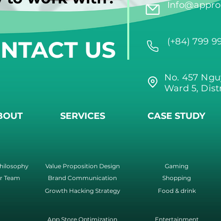
Info@approi
NTACT US
(+84) 799 9
No. 457 Ngu
Ward 5, Dist
BOUT
SERVICES
CASE STUDY
hilosophy
Value Proposition Design
Gaming
r Team
Brand Communication
Shopping
Growth Hacking Strategy
Food & drink
App Store Optimization
Entertainment