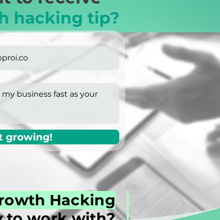
h hacking tip?
t growing!
rowth Hacking
 to work with?