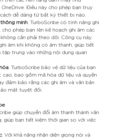
 OneDrive. Điều này cho phép bạn truy
 cách dễ dàng từ bất kỳ thiết bị nào.
 thông minh
: TurboScribe có tính năng ghi
h, cho phép bạn lên kế hoạch ghi âm các
không cần phải theo dõi. Công cụ này
hi âm khi không có âm thanh, giúp tiết
à tập trung vào những nội dung quan
 hóa
: TurboScribe bảo vệ dữ liệu của bạn
t cao, bao gồm mã hóa dữ liệu và quyền
này đảm bảo rằng các ghi âm và văn bản
ảo mật tuyệt đối.
be
cribe giúp chuyển đổi âm thanh thành văn
giúp bạn tiết kiệm thời gian so với việc
c
: Với khả năng nhận diện giọng nói và