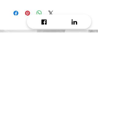
Do you want to receive
daily growth hacking tip?
Email
Message