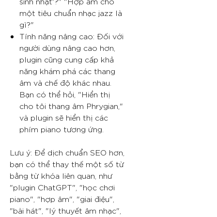
sinh nhật'?" "Hợp âm cho
một tiêu chuẩn nhạc jazz là
gì?"
Tính năng nâng cao: Đối với
người dùng nâng cao hơn,
plugin cũng cung cấp khả
năng khám phá các thang
âm và chế độ khác nhau.
Bạn có thể hỏi, "Hiển thị
cho tôi thang âm Phrygian,"
và plugin sẽ hiển thị các
phím piano tương ứng.
Lưu ý: Để dịch chuẩn SEO hơn,
bạn có thể thay thế một số từ
bằng từ khóa liên quan, như
"plugin ChatGPT", "học chơi
piano", "hợp âm", "giai điệu",
"bài hát", "lý thuyết âm nhạc",