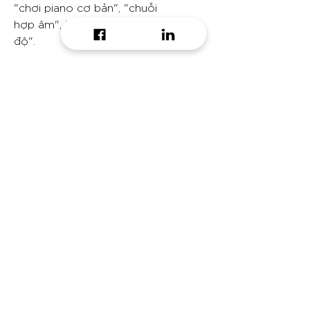
"chơi piano cơ bản", "chuỗi
hợp âm", "thang âm" và "chế
độ".
Piano
Assists in learning and playing the
piano, acting as your intelligent
musician companion.
Do you want to receive
daily growth hacking tip?
Email
Message