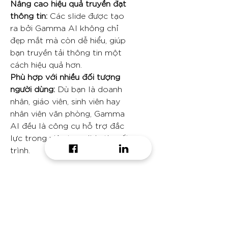
Nâng cao hiệu quả truyền đạt
thông tin:
Các slide được tạo
ra bởi Gamma AI không chỉ
đẹp mắt mà còn dễ hiểu, giúp
bạn truyền tải thông tin một
cách hiệu quả hơn.
Phù hợp với nhiều đối tượng
người dùng:
Dù bạn là doanh
nhân, giáo viên, sinh viên hay
nhân viên văn phòng, Gamma
AI đều là công cụ hỗ trợ đắc
lực trong việc tạo slide thuyết
trình.
Tại sao nên chọn Gamma AI
Presentation
Gamma AI Presentation là giải
pháp tối ưu cho những ai muốn
tạo ra các bài thuyết trình