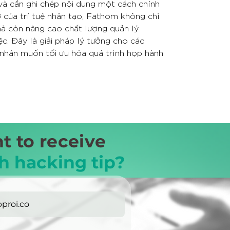
và cần ghi chép nội dung một cách chính
ợ của trí tuệ nhân tạo, Fathom không chỉ
 mà còn nâng cao chất lượng quản lý
ệc. Đây là giải pháp lý tưởng cho các
 nhân muốn tối ưu hóa quá trình họp hành
t to receive
h hacking tip?