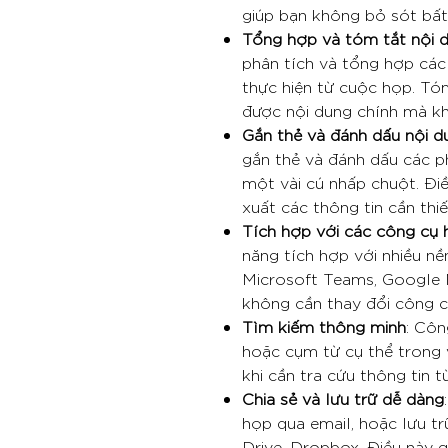
giúp bạn không bỏ sót bất 
Tổng hợp và tóm tắt nội 
phân tích và tổng hợp các
thực hiện từ cuộc họp. Tó
được nội dung chính mà kh
Gắn thẻ và đánh dấu nội d
gắn thẻ và đánh dấu các p
một vài cú nhấp chuột. Đi
xuất các thông tin cần thi
Tích hợp với các công cụ 
năng tích hợp với nhiều n
Microsoft Teams, Google 
không cần thay đổi công cụ
Tìm kiếm thông minh
: Côn
hoặc cụm từ cụ thể trong v
khi cần tra cứu thông tin 
Chia sẻ và lưu trữ dễ dàng
họp qua email, hoặc lưu t
Drive, Dropbox. Điều này g