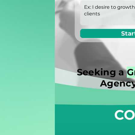
Star
Seeking a
G
Agency
CO