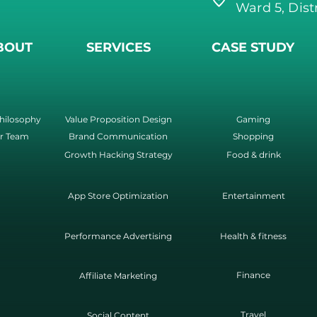
Ward 5, Dist
BOUT
SERVICES
CASE STUDY
hilosophy
Value Proposition Design
Gaming
r Team
Brand Communication
Shopping
Growth Hacking Strategy
Food & drink
App Store Optimization
Entertainment
Performance Advertising
Health & fitness
Finance
Affiliate Marketing
Travel
Social Content