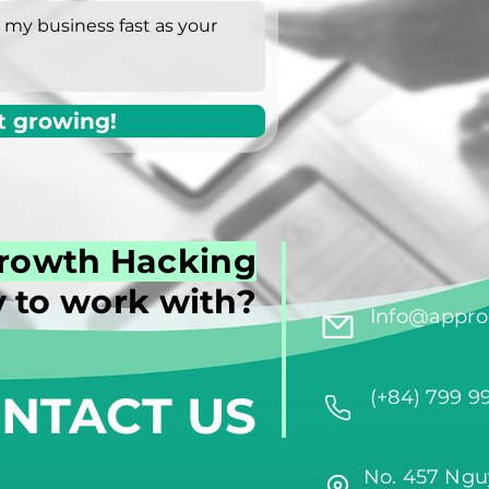
t growing!
rowth Hacking
 to work with?
Info@approi
NTACT US
(+84) 799 9
No. 457 Ngu