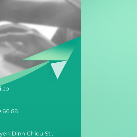
.co
9 66 88
yen Dinh Chieu St.,