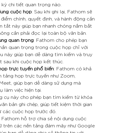
kỳ chi tiết quan trọng nào.
dung cuộc họp
: Sau khi ghi lại, Fathom sẽ
 điểm chính, quyết định, và hành động cần
m tắt này giúp bạn nhanh chóng nắm bắt
ông cần phải đọc lại toàn bộ văn bản.
ung quan trọng
: Fathom cho phép bạn
hần quan trọng trong cuộc họp chỉ với
ều này giúp bạn dễ dàng tìm kiếm và truy
ết sau khi cuộc họp kết thúc.
họp trực tuyến phổ biến
: Fathom có khả
ền tảng họp trực tuyến như Zoom,
Meet, giúp bạn dễ dàng sử dụng mà
 làm việc hiện tại.
g cụ này cho phép bạn tìm kiếm từ khóa
ăn bản ghi chép, giúp tiết kiệm thời gian
từ các cuộc họp trước đó.
: Fathom hỗ trợ chia sẻ nội dung cuộc
rữ trên các nền tảng đám mây như Google
iúp bạn dễ dàng chia sẻ thông tin với