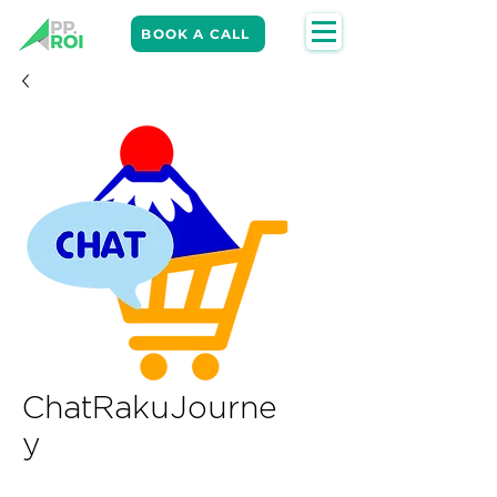
BOOK A CALL
ChatRakuJourne
y