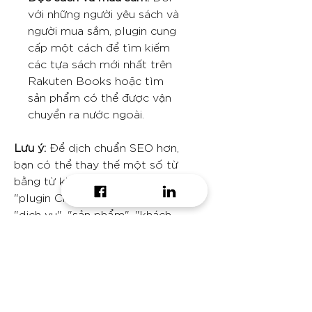
với những người yêu sách và
người mua sắm, plugin cung
cấp một cách để tìm kiếm
các tựa sách mới nhất trên
Rakuten Books hoặc tìm
sản phẩm có thể được vận
chuyển ra nước ngoài.
Lưu ý:
Để dịch chuẩn SEO hơn,
bạn có thể thay thế một số từ
bằng từ khóa liên quan, như
"plugin ChatGPT", "Rakuten",
"dịch vụ", "sản phẩm", "khách
sạn", "công thức nấu ăn", "tìm
kiếm cơ bản", "tìm kiếm nâng
cao", "sắp xếp", "đánh giá",
"giá cả", "lên kế hoạch du lịch",
"đọc sách", "mua sắm" và "vận