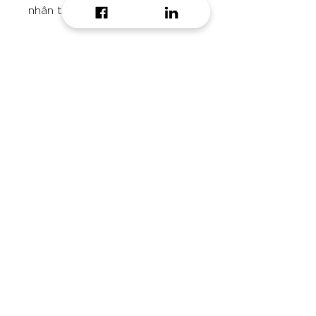
nhân tạo."
Autoleaf
Công cụ hỗ trợ viết bài khoa học
bằng cách đọc mã LaTeX thô từ
thư viện bài báo
Do you want to receive
daily growth hacking tip?
Email
Message