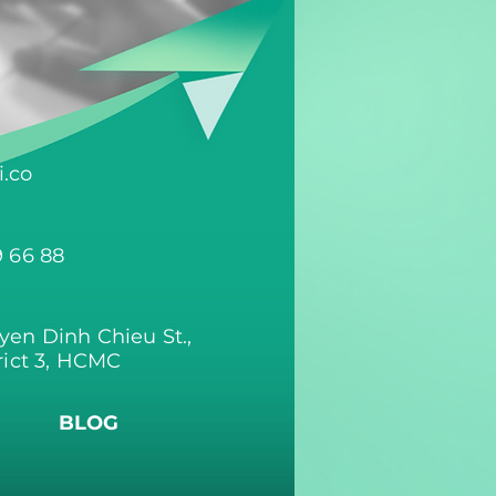
.co
9 66 88
yen Dinh Chieu St.,
rict 3, HCMC
BLOG