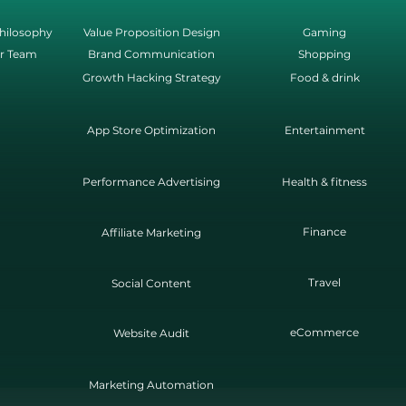
hilosophy
Value Proposition Design
Gaming
r Team
Brand Communication
Shopping
Growth Hacking Strategy
Food & drink
App Store Optimization
Entertainment
Performance Advertising
Health & fitness
Finance
Affiliate Marketing
Travel
Social Content
eCommerce
Website Audit
Marketing Automation