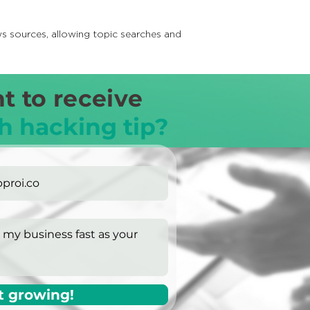
s sources, allowing topic searches and
t to receive
h hacking tip?
t growing!