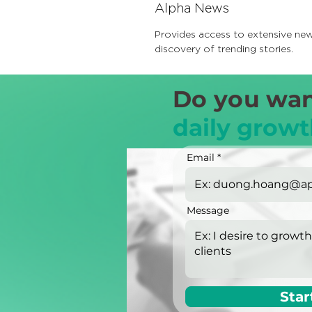
Alpha News
Provides access to extensive new
discovery of trending stories.
Do you wan
daily growt
Email
Message
Star