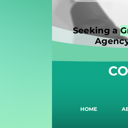
Seeking a
G
Agency
CO
HOME
A