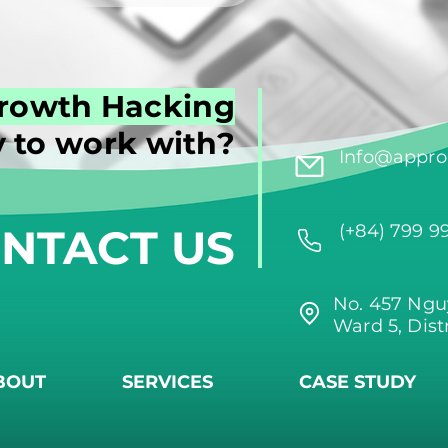
rowth Hacking
 to work with?
Info@approi
NTACT US
(+84) 799 9
No. 457 Ngu
Ward 5, Dist
BOUT
SERVICES
CASE STUDY