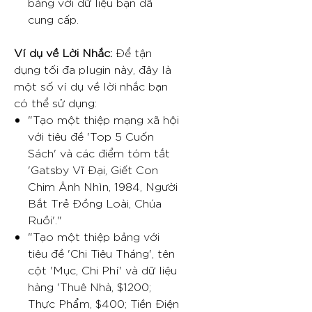
bảng với dữ liệu bạn đã
cung cấp.
Ví dụ về Lời Nhắc:
Để tận
dụng tối đa plugin này, đây là
một số ví dụ về lời nhắc bạn
có thể sử dụng:
"Tạo một thiệp mạng xã hội
với tiêu đề 'Top 5 Cuốn
Sách' và các điểm tóm tắt
'Gatsby Vĩ Đại, Giết Con
Chim Ânh Nhìn, 1984, Người
Bắt Trẻ Đồng Loài, Chúa
Ruồi'."
"Tạo một thiệp bảng với
tiêu đề 'Chi Tiêu Tháng', tên
cột 'Mục, Chi Phí' và dữ liệu
hàng 'Thuê Nhà, $1200;
Thực Phẩm, $400; Tiền Điện