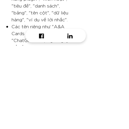
"tiêu đề", "danh sách",
"bảng", "tên cột", "dữ liệu
hàng", "ví dụ về lời nhắc".
Các tên riêng như "A&A
Cards by For.io" và
"ChatGPT" được giữ nguyên
để dễ nhận dạng.
A&A Cards by For.io
Creates beautiful social media
cards and cheatsheets with
summary lists or data tables, using
any text as input.
Do you want to receive
daily growth hacking tip?