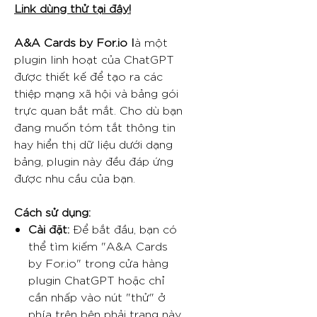
Link dùng thử tại đây!
A&A Cards by For.io l
à một
plugin linh hoạt của ChatGPT
được thiết kế để tạo ra các
thiệp mạng xã hội và bảng gói
trực quan bắt mắt. Cho dù bạn
đang muốn tóm tắt thông tin
hay hiển thị dữ liệu dưới dạng
bảng, plugin này đều đáp ứng
được nhu cầu của bạn.
Cách sử dụng:
Cài đặt:
Để bắt đầu, bạn có
thể tìm kiếm "A&A Cards
by For.io" trong cửa hàng
plugin ChatGPT hoặc chỉ
cần nhấp vào nút "thử" ở
phía trên bên phải trang này.