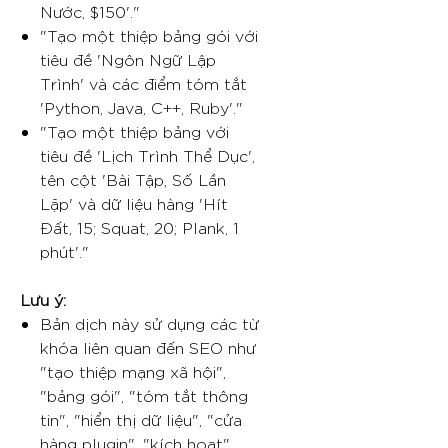
Nước, $150'."
"Tạo một thiệp bảng gói với
tiêu đề 'Ngôn Ngữ Lập
Trình' và các điểm tóm tắt
'Python, Java, C++, Ruby'."
"Tạo một thiệp bảng với
tiêu đề 'Lịch Trình Thể Dục',
tên cột 'Bài Tập, Số Lần
Lặp' và dữ liệu hàng 'Hít
Đất, 15; Squat, 20; Plank, 1
phút'."
Lưu ý:
Bản dịch này sử dụng các từ
khóa liên quan đến SEO như
"tạo thiệp mạng xã hội",
"bảng gói", "tóm tắt thông
tin", "hiển thị dữ liệu", "cửa
hàng plugin", "kích hoạt",