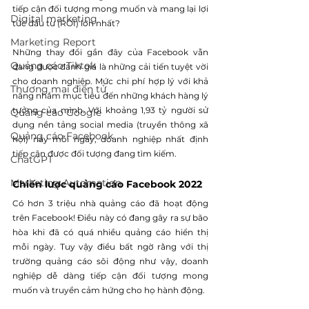
tiếp cận đối tượng mong muốn và mang lại lợi 
Digital marketing
tức đầu tư (ROI) lớn nhất?
Marketing Report
Những thay đổi gần đây của Facebook vẫn 
Quảng cáo Tiktok
đang được đánh giá là những cải tiến tuyệt vời 
cho doanh nghiệp. Mức chi phí hợp lý với khả 
Thương mại điện tử
năng nhắm mục tiêu đến những khách hàng lý 
tưởng của mình. Với khoảng 1,93 tỷ người sử 
Quảng cáo Google
dụng nền tảng social media (truyền thông xã 
Quảng cáo Facebook
hội) này mỗi ngày, doanh nghiệp nhất định 
tiếp cận được đối tượng đang tìm kiếm.
ChatGPT
Marketing Automation
Chiến lược quảng cáo Facebook 2022
Có hơn 3 triệu nhà quảng cáo đã hoạt động 
trên Facebook! Điều này có đang gây ra sự bão 
hòa khi đã có quá nhiều quảng cáo hiển thị 
mỗi ngày. Tuy vậy điều bất ngờ rằng với thị 
trường quảng cáo sôi động như vậy, doanh 
nghiệp dễ dàng tiếp cận đối tượng mong 
muốn và truyền cảm hứng cho họ hành động. 