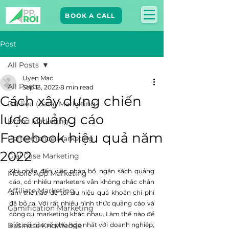
BOOK A CALL
Post
All Posts
Uyen Mac
All Posts
Sep 13, 2022
8 min read
Cách xây dựng chiến
Dữ liệu (data) Marketing
lược quảng cáo
Brand Marketing​
Facebook hiệu quả năm
Performance Marketing
2022
Giải Case Marketing
Khi nhắc đến việc phân bổ ngân sách quảng 
Mobile App Marketing
cáo, có nhiều marketers vẫn không chắc chắn 
Affiliate Marketing
làm thế nào để tối ưu hiệu quả khoản chi phí 
đã bỏ ra. Với rất nhiều hình thức quảng cáo và 
Gamification Marketing
công cụ marketing khác nhau. Làm thế nào để 
Business Knowledge
biết cái nào sẽ phù hợp nhất với doanh nghiệp, 