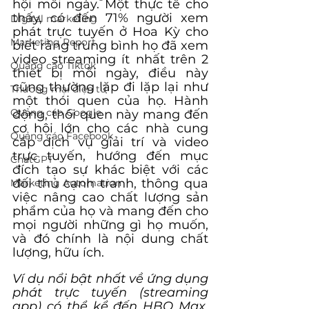
hội mỗi ngày. Một thực tế cho 
thấy, có đến 71% người xem 
Digital marketing
phát trực tuyến ở Hoa Kỳ cho 
Marketing Report
biết rằng trung bình họ đã xem 
video streaming ít nhất trên 2 
Quảng cáo Tiktok
thiết bị mỗi ngày, điều này 
cũng thường lặp đi lặp lại như 
Thương mại điện tử
một thói quen của họ. Hành 
Quảng cáo Google
động, thói quen này mang đến 
cơ hội lớn cho các nhà cung 
Quảng cáo Facebook
cấp dịch vụ giải trí và video 
trực tuyến, hướng đến mục 
ChatGPT
đích tạo sự khác biệt với các 
đối thủ cạnh tranh, thông qua 
Marketing Automation
việc nâng cao chất lượng sản 
phẩm của họ và mang đến cho 
mọi người những gì họ muốn, 
và đó chính là nội dung chất 
lượng, hữu ích.
Ví dụ nổi bật nhất về ứng dụng 
phát trực tuyến (streaming 
app) có thể kể đến HBO Max. 