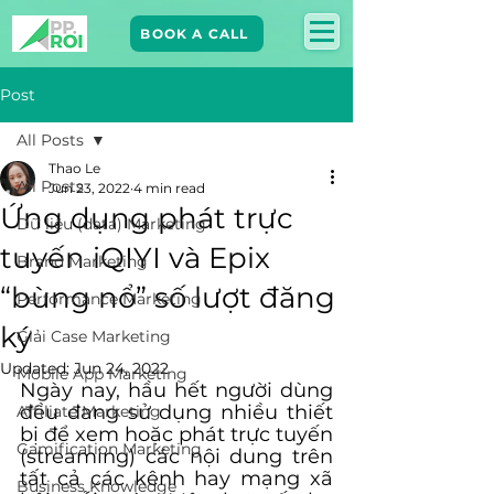
BOOK A CALL
Post
All Posts
Thao Le
All Posts
Jun 23, 2022
4 min read
Ứng dụng phát trực
Dữ liệu (data) Marketing
tuyến iQIYI và Epix
Brand Marketing​
“bùng nổ” số lượt đăng
Performance Marketing
ký
Giải Case Marketing
Updated:
Jun 24, 2022
Mobile App Marketing
Ngày nay, hầu hết người dùng 
đều đang sử dụng nhiều thiết 
Affiliate Marketing
bị để xem hoặc phát trực tuyến 
Gamification Marketing
(streaming) các nội dung trên 
tất cả các kênh hay mạng xã 
Business Knowledge