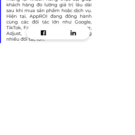
khách hàng đo lường giá trị lâu dài 
sau khi mua sản phẩm hoặc dịch vụ. 
Hiện tại, AppROI đang đồng hành 
cùng các đối tác lớn như Google, 
TikTok, Facebook, Cốc Cốc, Appsflyer, 
Adjust, CleverTap, Insider... cùng 
nhiều đối tác lớn.
E-mail:
 info@approi.co
Hotline:
 0789.99.66.88
app marketing
growth marketing
branding knowledge
data analysis
Brand Marketing​
See All
Recent Posts