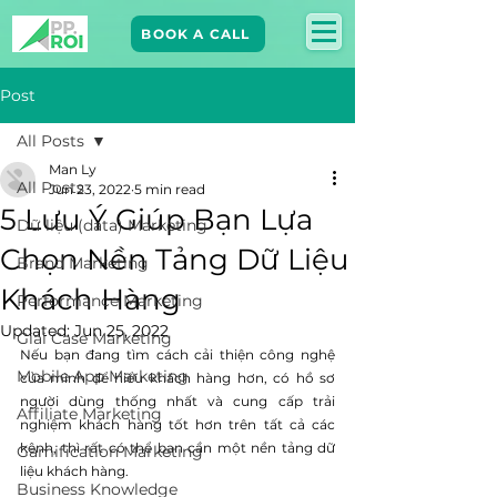
BOOK A CALL
Post
All Posts
Man Ly
All Posts
Jun 23, 2022
5 min read
5 Lưu Ý Giúp Bạn Lựa
Dữ liệu (data) Marketing
Chọn Nền Tảng Dữ Liệu
Brand Marketing​
Khách Hàng
Performance Marketing
Updated:
Jun 25, 2022
Giải Case Marketing
Nếu bạn đang tìm cách cải thiện công nghệ 
Mobile App Marketing
của mình để hiểu khách hàng hơn, có hồ sơ 
người dùng thống nhất và cung cấp trải 
Affiliate Marketing
nghiệm khách hàng tốt hơn trên tất cả các 
kênh, thì rất có thể bạn cần một nền tảng dữ 
Gamification Marketing
liệu khách hàng.
Business Knowledge