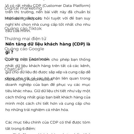
Vì có rất nhiều CDP (Customer Data Platform) 
Digital marketing
trên thị trường, nên bài viết này đã chuẩn bị 
Marketing Report
một danh sách câu hỏi tuyệt vời để bạn suy 
nghĩ khi chọn nhà cung cấp tốt nhất cho nhu 
Quảng cáo Tiktok
cầu của mình.
Thương mại điện tử
Nền tảng dữ liệu khách hàng (CDP) là 
Quảng cáo Google
gì ?
Quảng cáo Facebook
CDP là một phần mềm cho phép bạn thống 
nhất dữ liệu khách hàng trên tất cả các kênh, 
ChatGPT
giữ cho dữ liệu đó được sắp xếp và cung cấp dễ 
dàng cho tất cả các bộ phận liên quan trong 
Marketing Automation
doanh nghiệp của bạn để phục vụ các mục 
tiêu khác nhau. Giữ dữ liệu chi tiết như vậy một 
cách thống nhất giúp bạn biết khách hàng của 
mình một cách chi tiết hơn và cung cấp cho 
họ những trải nghiệm cá nhân hóa.
Các mục tiêu chính của CDP có thể được tóm 
tắt trong 6 điểm: