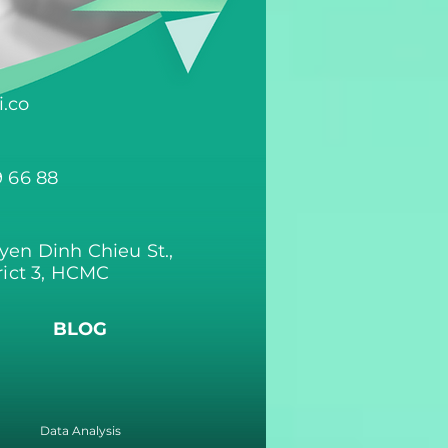
.co
9 66 88
yen Dinh Chieu St.,
rict 3, HCMC
BLOG
Data Analysis