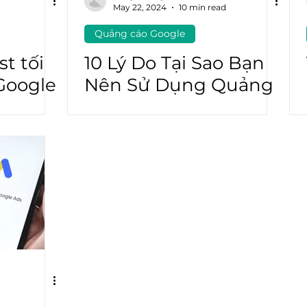
May 22, 2024
10 min read
Quảng cáo Google
atGPT
Marketing Automation
st tối
10 Lý Do Tại Sao Bạn
Google
Nên Sử Dụng Quảng
Cáo Google
d