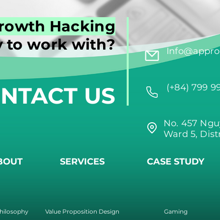
rowth Hacking
 to work with?
Info@approi
NTACT US
(+84) 799 9
No. 457 Ngu
Ward 5, Dist
BOUT
SERVICES
CASE STUDY
hilosophy
Value Proposition Design
Gaming