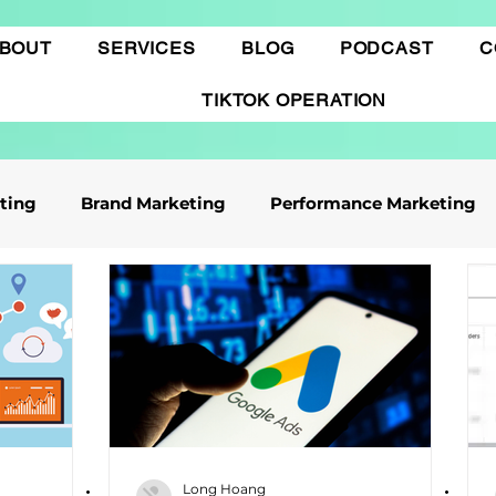
BOUT
SERVICES
BLOG
PODCAST
C
TIKTOK OPERATION
eting
Brand Marketing​
Performance Marketing
ile App Marketing
Affiliate Marketing
Business Knowledge
Digital marketing
 cáo Tiktok
Thương mại điện tử
Quảng cáo Goo
Long Hoang