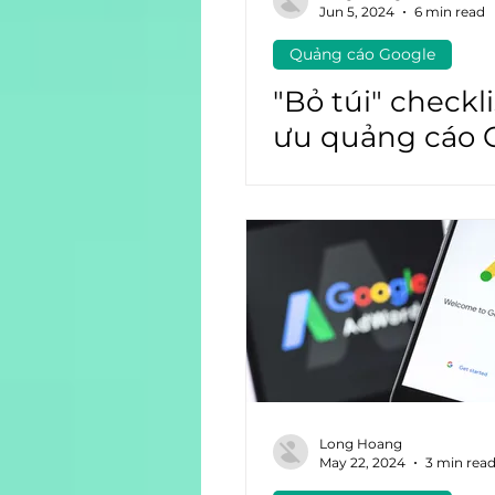
Jun 5, 2024
6 min read
Quảng cáo Google
Quảng cáo Facebook
Ch
"Bỏ túi" checkli
ưu quảng cáo 
Search
Long Hoang
May 22, 2024
3 min rea