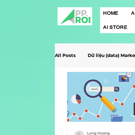
HOME
A
AI STORE
All Posts
Dữ liệu (data) Mark
Giải Case Marketing
Mob
Gamification Marketing
Marketing Report
Quảng
Long Hoang