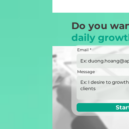
Do you wan
daily growt
Email
Message
Star