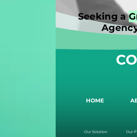
Seeking a
G
Agency
CO
HOME
A
Our Solution
Our P